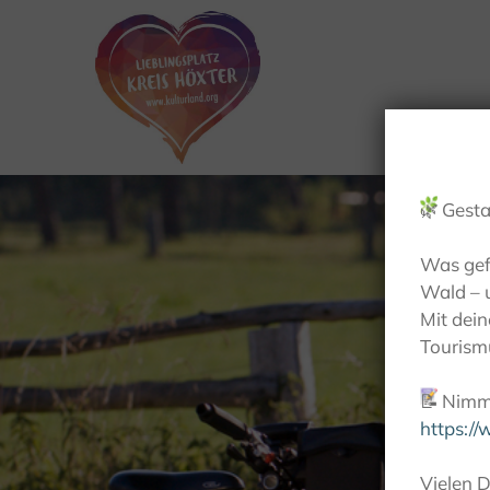
🌿
Gesta
Was gef
Wald – 
Mit dei
Tourismu
📝
Nimm 
https:/
Vielen D