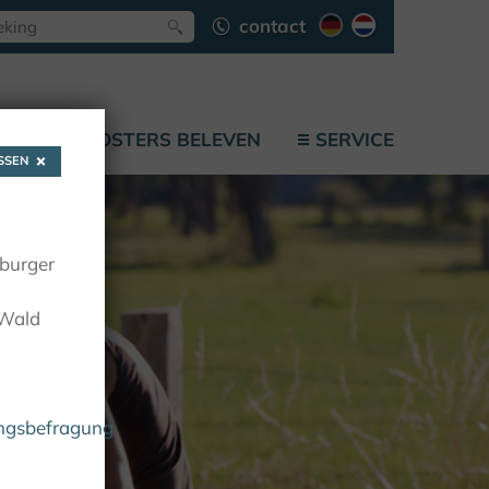
contact
F
KLOOSTERS BELEVEN
SERVICE
SEN
oburger
 Wald
ungsbefragung