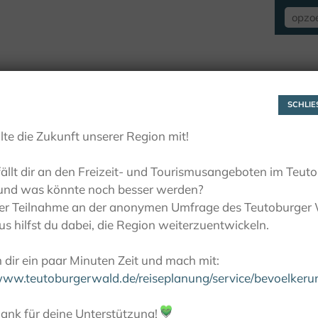
VERBLIJF
ZIEN EN BELEVEN
ACTIE
SCHLIES
lte die Zukunft unserer Region mit!
ällt dir an den Freizeit- und Tourismusangeboten im Teut
und was könnte noch besser werden?
ner Teilnahme an der anonymen Umfrage des Teutoburger
s hilfst du dabei, die Region weiterzuentwickeln.
dir ein paar Minuten Zeit und mach mit:
/www.teutoburgerwald.de/reiseplanung/service/bevoelker
ank für deine Unterstützung!
💚