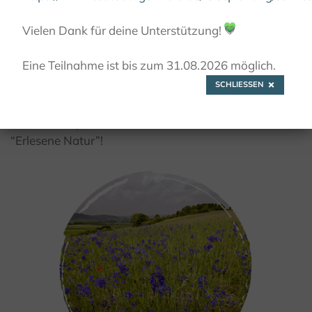
© @Kulturland Kreis Höxter
Vielen Dank für deine Unterstützung!
💚
Erlesene Natur
Eine Teilnahme ist bis zum 31.08.2026 möglich.
SCHLIESSEN
Ontdek ons Europees Natuurerfgoed en wandel over
onze mooie paden doorheen streken met een
“Erlesene Natur”!