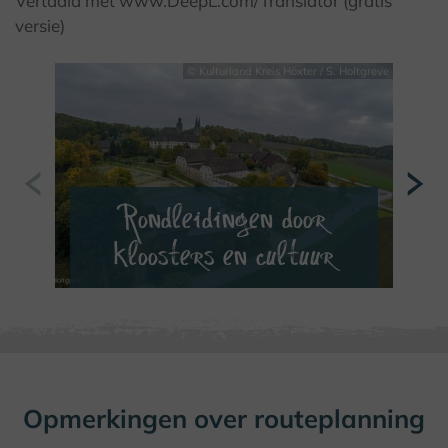
Vertaald met www.DeepL.com/Translator (gratis
versie)
© Kulturland Kreis Höxter / S. Holtgreve
Rondleidingen door
kloosters en cultuur
B
VERDER LEZEN
Opmerkingen over routeplanning