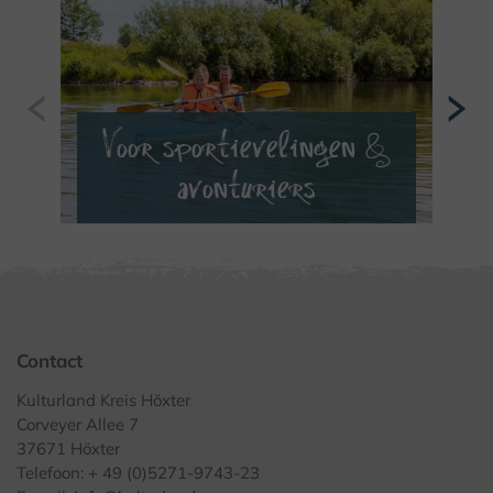
Voor sportievelingen &
V
avonturiers
VERDER LEZEN
Contact
Kulturland Kreis Höxter
Corveyer Allee 7
37671 Höxter
Telefoon: + 49 (0)5271-9743-23