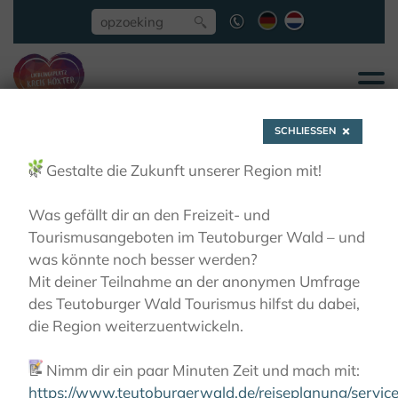
SCHLIESSEN
🌿
Gestalte die Zukunft unserer Region mit!
Was gefällt dir an den Freizeit- und
Tourismusangeboten im Teutoburger Wald – und
App Entdeckertour
was könnte noch besser werden?
Mit deiner Teilnahme an der anonymen Umfrage
Kreis Höxter
des Teutoburger Wald Tourismus hilfst du dabei,
die Region weiterzuentwickeln.
ACTIEF
VOOR KLEINE ONTDEKKERS
APP
📝
Nimm dir ein paar Minuten Zeit und mach mit:
ENTDECKERTOUR KREIS HÖXTER
https://www.teutoburgerwald.de/reiseplanung/servi