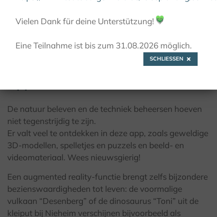
Vielen Dank für deine Unterstützung!
💚
© M. Schäl, Kulturland Kreis Höxter
Eine Teilnahme ist bis zum 31.08.2026 möglich.
SCHLIESSEN
App Entdeckertour Kreis Höxter
De natuur beleven en de techniek beheersen hoeven
niet tegenstrijdig te zijn.
Er valt veel te ontdekken in deze app, zoals geweldige
3D-modellen, spelletjes en puzzels en beeld- en
videomateriaal. Wees nieuwsgierig!
Een augmented reality-functie brengt zelfs bijzondere
bezienswaardigheden tot leven: de voormalige
vulkaan “Desenberg” of de dinosaurus “Toni” uit de
kleiput bij Nieheim verschijnen bijvoorbeeld als