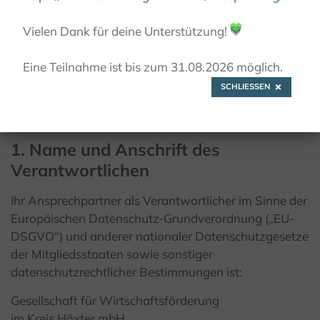
Vielen Dank für deine Unterstützung!
💚
Eine Teilnahme ist bis zum 31.08.2026 möglich.
SCHLIESSEN
Datenschutz­erklärung
1. Name und Anschrift des
Verantwortlichen
Ihr Ansprechpartner als Verantwortlicher im Sinne der
Europäischen Datenschutz-Grundverordnung („EU-
DSGVO“) und anderer nationaler Datenschutzgesetze
der Mitgliedsstaaten sowie sonstiger
datenschutzrechtlicher Bestimmungen ist:
Gesellschaft für Wirtschaftsförderung
im Kreis Höxter mbH