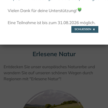
© @Kulturland Kreis Höxter
Vielen Dank für deine Unterstützung!
💚
Eine Teilnahme ist bis zum 31.08.2026 möglich.
SCHLIESSEN
Erlesene Natur
Entdecken Sie unser europäisches Naturerbe und
wandern Sie auf unseren schönen Wegen durch
Regionen mit "Erlesene Natur"!