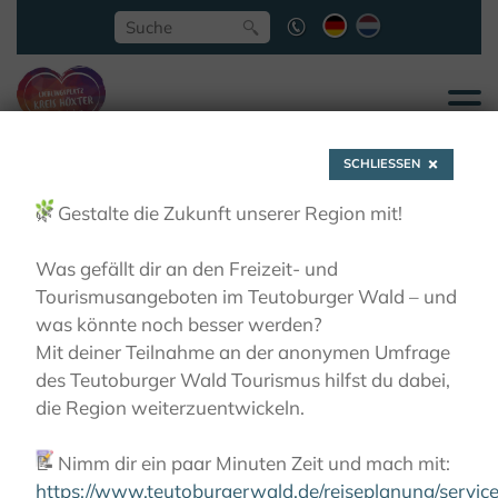
SCHLIESSEN
🌿
Gestalte die Zukunft unserer Region mit!
Was gefällt dir an den Freizeit- und
Tourismusangeboten im Teutoburger Wald – und
Mehrtagestouren -
was könnte noch besser werden?
Mit deiner Teilnahme an der anonymen Umfrage
des Teutoburger Wald Tourismus hilfst du dabei,
Weitwandern
die Region weiterzuentwickeln.
📝
Nimm dir ein paar Minuten Zeit und mach mit:
AKTIVITÄTEN
WANDERN
MEHRTAGESTOUREN -
WEITWANDERN
https://www.teutoburgerwald.de/reiseplanung/servi