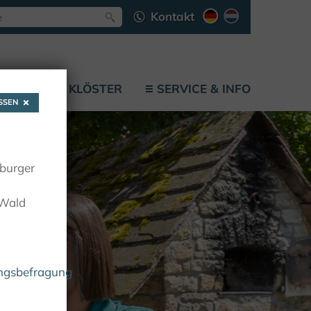
Kontakt
LÄTZE
KLÖSTER
SERVICE & INFO
SEN
oburger
 Wald
ungsbefragung