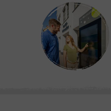
© Stadt Höxter / D. Ketz