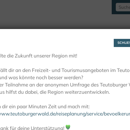
RAUSZEITLUST
AKTIVITÄTEN
LIEBLINGSP
SCHLIES
lte die Zukunft unserer Region mit!
ällt dir an den Freizeit- und Tourismusangeboten im Teut
und was könnte noch besser werden?
ner Teilnahme an der anonymen Umfrage des Teutoburger
s hilfst du dabei, die Region weiterzuentwickeln.
dir ein paar Minuten Zeit und mach mit:
/www.teutoburgerwald.de/reiseplanung/service/bevoelker
ank für deine Unterstützung!
💚