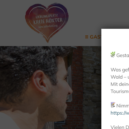
GASTGEBER
🌿
Gesta
Was gef
Wald – 
Mit dei
Tourismu
📝
Nimm 
https:/
Vielen D