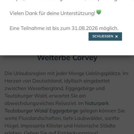
© Teutoburger Wald Tourismus / A. Röser
Vielen Dank für deine Unterstützung!
💚
Eine Teilnahme ist bis zum 31.08.2026 möglich.
SCHLIESSEN
Weser-Skywalk & UNESCO-
Welterbe Corvey
Die Urlaubsregion mit jeder Menge Lieblingsplätze. Im
Herzen von Deutschland, idyllisch eingebettet
zwischen Weserbergland, Eggegebirge und
Teutoburger Wald, erwartet Sie ein
abwechslungsreiches Reiseziel. Im
Naturpark
Teutoburger Wald/ Eggegebirge
gelegen können Sie
weite Flusslandschaften, tiefe Laubwälder, sanfte
Hügel, imposante Klöster und historische Städte
erleben. Gehen Sie auf Entdeckungstour!