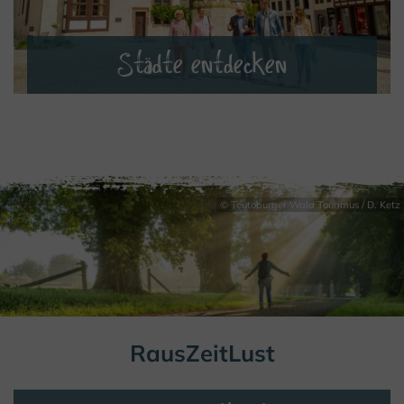
Städte entdecken
MEHR ERFAHREN
© Teutoburger Wald Tourimus / D. Ketz
RausZeitLust