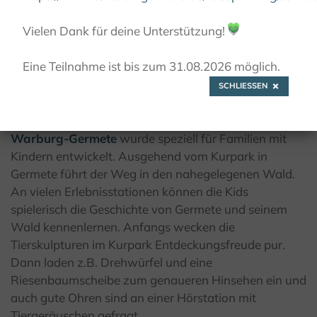
© K. Krajewski, Kulturland Kreis Höxter
Vielen Dank für deine Unterstützung!
💚
Eine Teilnahme ist bis zum 31.08.2026 möglich.
Entdeckungstour für Groß & Klein
SCHLIESSEN
Der 3,5 Kilometer lange Rundwanderweg in
Warburg-Germete
wurde speziell für Familien mit
Kindern entwickelt. Ausgehend vom Kurpark in
Germete führt der Weg in den nahegelegenen Wald.
An vielen Erlebnisstationen können die Kids
spielerisch die Geschichte von Germete und seinem
Wald kennenlernen. Anfangs wecken die
Tierskulpturen im Kurpark Entdeckungsfreude pur.
Dann laden z.B. Drehwürfel und eine
Riesenbaumscheibe zum genaueren Hinsehen ein und
auch gute Ohren sind an einer Hörstation mit
Tiergeräuschen gefragt.