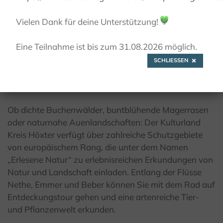
© K. Krajewski, Kulturland Kreis Höxter
Vielen Dank für deine Unterstützung!
💚
Eine Teilnahme ist bis zum 31.08.2026 möglich.
Erlesene Natur
SCHLIESSEN
Europäisches Naturerbe mitten in Deutschland
Ob dichte Buchenwälder, buntblühende Magerrasen
oder naturnahe Auenlandschaften: Der Kulturland
Kreis Höxter verfügt über zahlreiche Schutzgebiete
von europäischem Rang, die unter dem Namen
„Erlesene Natur“ zu erlebnisreichen Erkundungen von
Natur und Landschaft einladen. Entlang der Flüsse
Nethe, Emmer und Beber können Sie mit dem Rad auf
Entdeckungstour gehen und eine artenreiche Tier-
und Pflanzenwelt erkunden.