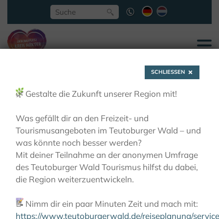
SCHLIESSEN
🌿
Gestalte die Zukunft unserer Region mit!
Was gefällt dir an den Freizeit- und
Tourismusangeboten im Teutoburger Wald – und
Erlesene Natur
was könnte noch besser werden?
Mit deiner Teilnahme an der anonymen Umfrage
des Teutoburger Wald Tourismus hilfst du dabei,
AKTIVITÄTEN
RADFAHREN
ERLESENE NATUR
die Region weiterzuentwickeln.
📝
Nimm dir ein paar Minuten Zeit und mach mit:
https://www.teutoburgerwald.de/reiseplanung/servi