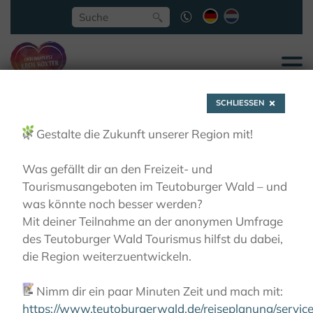
SCHLIESSEN
🌿
Gestalte die Zukunft unserer Region mit!
Was gefällt dir an den Freizeit- und
Tourismusangeboten im Teutoburger Wald – und
Im Reich des grünen
was könnte noch besser werden?
Mit deiner Teilnahme an der anonymen Umfrage
des Teutoburger Wald Tourismus hilfst du dabei,
Königs
die Region weiterzuentwickeln.
📝
Nimm dir ein paar Minuten Zeit und mach mit:
AKTIVITÄTEN
RADFAHREN
ERLESENE NATUR
IM REICH DES GRÜNEN KÖNIGS
https://www.teutoburgerwald.de/reiseplanung/servi