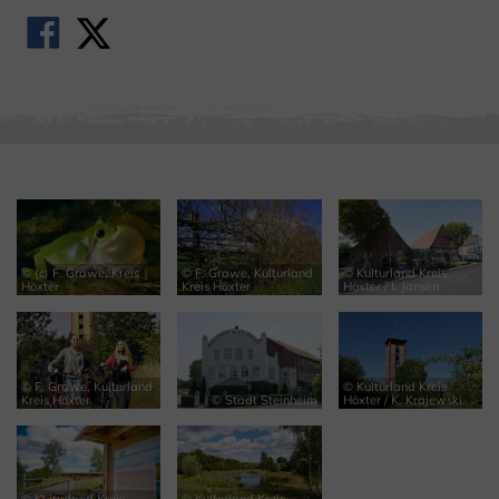
© (c) F. Grawe, Kreis
© F. Grawe, Kulturland
© Kulturland Kreis
Höxter
Kreis Höxter
Höxter / I. Jansen
© F. Grawe, Kulturland
© Kulturland Kreis
Kreis Höxter
© Stadt Steinheim
Höxter / K. Krajewski
© Kulturland Kreis
© Kulturland Kreis