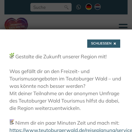
SCHLIESSEN
🌿
Gestalte die Zukunft unserer Region mit!
Was gefällt dir an den Freizeit- und
Tourismusangeboten im Teutoburger Wald – und
Lieblingstouren
was könnte noch besser werden?
Mit deiner Teilnahme an der anonymen Umfrage
des Teutoburger Wald Tourismus hilfst du dabei,
AKTIVITÄTEN
MOTORRAD
LIEBLINGSTOUREN
die Region weiterzuentwickeln.
📝
Nimm dir ein paar Minuten Zeit und mach mit:
https://www.teutoburgerwald.de/reiseplanung/servi