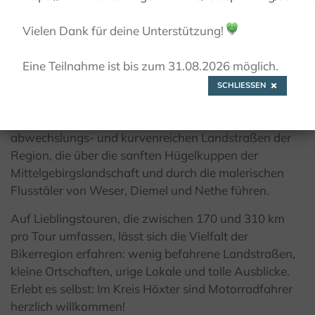
© Kulturland Kreis Höxter / I. Jansen
Vielen Dank für deine Unterstützung!
💚
Eine Teilnahme ist bis zum 31.08.2026 möglich.
Von Bikern für Biker
SCHLIESSEN
Auch die Biker, die hier zuhausen sind, schätzen die
abwechslungs- und kurvenreichen Landstraßen der
Region, die über die sanften Hügelkuppen der
Mittelgebirgslandschaft und durch die malerischen
Flusstäler von Weser, Diemel und Nethe führen.
Auf Lieblingstouren, die zwischen 170 und 310 km
pro Tour umfassen, lässt sich die Vielfalt der
Bikerregion erfahren: wenig befahrene Landstraßen,
kleine Ortschaften, urige Lokale und tolle Ausblicke.
Erlebt es selbst: Im Kreis Höxter sind Motorradfahrer
herzlich willkommen!