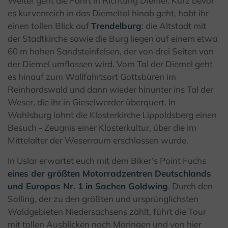
Weiter geht die Fahrt in Richtung Diemel. Kurz bevor
es kurvenreich in das Diemeltal hinab geht, habt ihr
einen tollen Blick auf
Trendelburg
: die Altstadt mit
der Stadtkirche sowie die Burg liegen auf einem etwa
60 m hohen Sandsteinfelsen, der von drei Seiten von
der Diemel umflossen wird. Vom Tal der Diemel geht
es hinauf zum Wallfahrtsort Gottsbüren im
Reinhardswald und dann wieder hinunter ins Tal der
Weser, die ihr in Gieselwerder überquert. In
Wahlsburg lohnt die Klosterkirche Lippoldsberg einen
Besuch - Zeugnis einer Klosterkultur, über die im
Mittelalter der Weserraum erschlossen wurde.
In Uslar erwartet euch mit dem Biker’s Point Fuchs
eines der größten Motorradzentren Deutschlands
und Europas Nr. 1 in Sachen Goldwing
. Durch den
Solling, der zu den größten und ursprünglichsten
Waldgebieten Niedersachsens zählt, führt die Tour
mit tollen Ausblicken nach Moringen und von hier