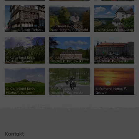
© GrimmHeimat
© Stadt Einbeck
NordHessen / P. Blafield
© Schloss Fürstenberg
© Kulturland Kreis
© Kulturland Kreis
© Kulturland Kreis
Höxter/ F. Grawe
Höxter/ K. Krajewski
Höxter/ K. Krajewski
© Kulturland Kreis
© Kulturland Kreis
© Erlesene Natur/ F.
Höxter/ I. Jansen
Höxter/ K. Krajewski
Grawe
Kontakt