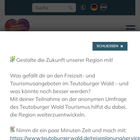
SCHLIESSEN
🌿
Gestalte die Zukunft unserer Region mit!
Was gefällt dir an den Freizeit- und
Tourismusangeboten im Teutoburger Wald – und
Zum PS.Speicher in
was könnte noch besser werden?
Mit deiner Teilnahme an der anonymen Umfrage
des Teutoburger Wald Tourismus hilfst du dabei,
Einbeck
die Region weiterzuentwickeln.
📝
Nimm dir ein paar Minuten Zeit und mach mit:
AKTIVITÄTEN
MOTORRAD
LIEBLINGSTOUREN
ZUM PS.SPEICHER IN EINBECK
https://www.teutoburgerwald.de/reiseplanung/servi