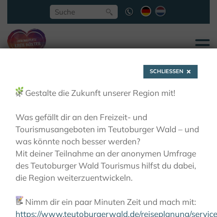
SCHLIESSEN
🌿
Gestalte die Zukunft unserer Region mit!
Was gefällt dir an den Freizeit- und
Tourismusangeboten im Teutoburger Wald – und
Nieheim-Natur-
was könnte noch besser werden?
Mit deiner Teilnahme an der anonymen Umfrage
des Teutoburger Wald Tourismus hilfst du dabei,
Erlebnispfad
die Region weiterzuentwickeln.
📝
Nimm dir ein paar Minuten Zeit und mach mit:
AKTIVITÄTEN
TIPPS FÜR KIDS
NIEHEIM-NATUR-
ERLEBNISPFAD
https://www.teutoburgerwald.de/reiseplanung/servi