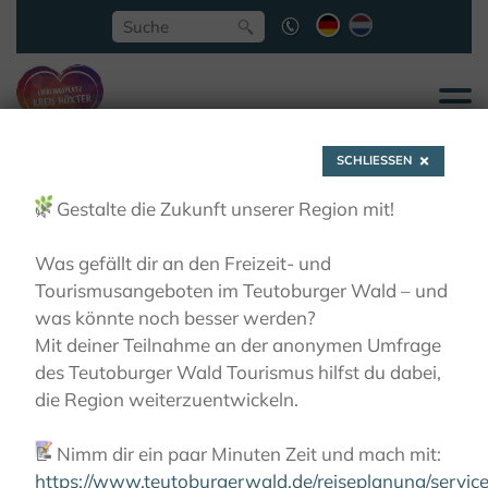
SCHLIESSEN
🌿
Gestalte die Zukunft unserer Region mit!
Was gefällt dir an den Freizeit- und
Tourismusangeboten im Teutoburger Wald – und
Wisentweg Ost
was könnte noch besser werden?
Mit deiner Teilnahme an der anonymen Umfrage
des Teutoburger Wald Tourismus hilfst du dabei,
AKTIVITÄTEN
TIPPS FÜR KIDS
WISENTWEG OST
die Region weiterzuentwickeln.
📝
Nimm dir ein paar Minuten Zeit und mach mit:
https://www.teutoburgerwald.de/reiseplanung/servi