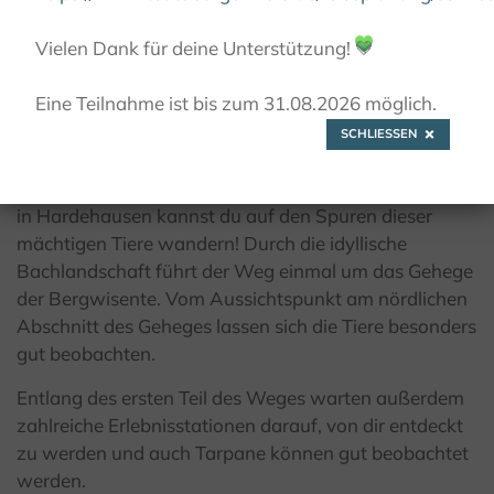
© Wald und Holz NRW / J. Preller
Vielen Dank für deine Unterstützung!
💚
Eine Teilnahme ist bis zum 31.08.2026 möglich.
Wisentweg Ost
SCHLIESSEN
Bist du bereit für ein Abenteuer? Auf dem Wisentweg
in Hardehausen kannst du auf den Spuren dieser
mächtigen Tiere wandern! Durch die idyllische
Bachlandschaft führt der Weg einmal um das Gehege
der Bergwisente. Vom Aussichtspunkt am nördlichen
Abschnitt des Geheges lassen sich die Tiere besonders
gut beobachten.
Entlang des ersten Teil des Weges warten außerdem
zahlreiche Erlebnisstationen darauf, von dir entdeckt
zu werden und auch Tarpane können gut beobachtet
werden.