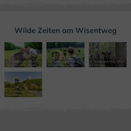
Wilde Zeiten am Wisentweg
© Teutoburger Wald
© Teutoburger Wald
© Wald und Holz NRW
Tourismus / A. Röser
Tourismus / A. Röser
/ J. Preller
© Teutoburger Wald
Tourismus / D. Ketz