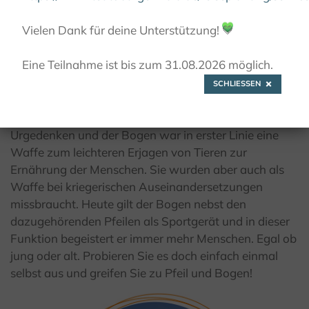
© Kulturland Kreis Höxter
Vielen Dank für deine Unterstützung!
💚
Eine Teilnahme ist bis zum 31.08.2026 möglich.
Bogenschießen
SCHLIESSEN
Pfeil und Bogen benutzen die Menschen seit
Urgedenken und der Bogen war in erster Linie eine
Waffe zum leichteren Erjagen von Tieren zur
Ernährung der Menschen. Sie wurden aber auch als
Waffe bei kriegerischen Auseinandersetzungen
missbraucht. Heute gilt der Bogen nebst den
dazugehörenden Pfeilen als Sportgerät und in dieser
Funktion begeistert er immer mehr Menschen. Egal ob
jung oder alt. Probieren Sie es doch einfach einmal
selbst aus und greifen Sie zu Pfeil und Bogen!