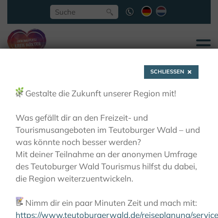
SCHLIESSEN
🌿
Gestalte die Zukunft unserer Region mit!
Was gefällt dir an den Freizeit- und
Tourismusangeboten im Teutoburger Wald – und
Tagestouren
was könnte noch besser werden?
Mit deiner Teilnahme an der anonymen Umfrage
des Teutoburger Wald Tourismus hilfst du dabei,
AKTIVITÄTEN
RADFAHREN
TAGESTOUREN
die Region weiterzuentwickeln.
📝
Nimm dir ein paar Minuten Zeit und mach mit:
https://www.teutoburgerwald.de/reiseplanung/servi