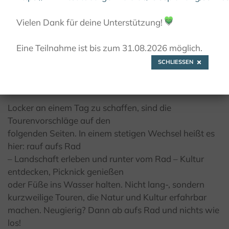
© Kulturland Kreis Höxter
Vielen Dank für deine Unterstützung!
💚
Eine Teilnahme ist bis zum 31.08.2026 möglich.
Kurz & bündig
SCHLIESSEN
Tag für Tag neue Erlebnisse und Entdeckungen
Locker an einem Tag zu schaffen, sind die
Tourenvorschläge auf den
folgenden Seiten. In einem stetigen Wechsel heißt es
hier: rauf aufs Rad
– Landschaft erleben und runter vom Rad – Kultur
entdecken, Picknick genießen
oder Füße ins Wasser halten. Nicht lang-, sondern
kurzweilige Touren, die Natur und Kultur erfahrbar
machen. Neugierig? Dann ab aufs Rad und nichts wie
los!