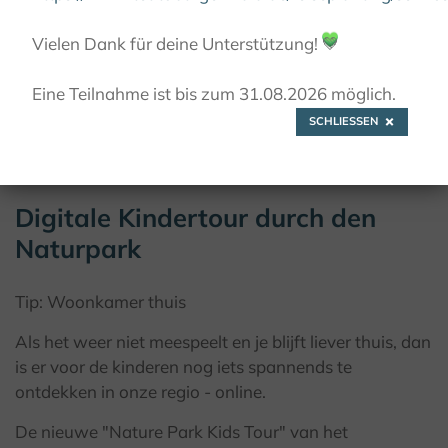
KINDERRONDLEIDING DOOR HET NATUURPARK
Vielen Dank für deine Unterstützung!
💚
Eine Teilnahme ist bis zum 31.08.2026 möglich.
© pixabay
SCHLIESSEN
Digitale Kindertour durch den
Naturpark
Tip: Woonkamer thuis
Als het weer niet meespeelt en je blijft liever thuis, dan
is er voor de kinderen nog iets spannends te
ontdekken in onze regio - online.
De nieuwe "Nature Park Kids Tour" van het