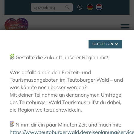
SCHLIESSEN
🌿
Gestalte die Zukunft unserer Region mit!
Was gefällt dir an den Freizeit- und
Tourismusangeboten im Teutoburger Wald – und
Digitale
was könnte noch besser werden?
Mit deiner Teilnahme an der anonymen Umfrage
kinderrondleiding door
des Teutoburger Wald Tourismus hilfst du dabei,
die Region weiterzuentwickeln.
het natuurpark
📝
Nimm dir ein paar Minuten Zeit und mach mit:
https://www.teutoburgerwald.de/reiseplanung/servi
ACTIEF
VOOR KLEINE ONTDEKKERS
DIGITALE