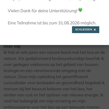
© Kulturland Kreis Höxter / K. Krajewski
Vielen Dank für deine Unterstützung!
💚
Eine Teilnahme ist bis zum 31.08.2026 möglich.
SCHLIESSEN
Martin Werner
Over mij:
Ik heb al vele jaren een nauwe band met het bos en de
natuur. Als gediplomeerd bosbouwkundige beschik ik
over gedegen vakkennis op het gebied van bossen,
ecologie en een verantwoorde omgang met de
natuur. Door mijn opleiding tot gecertificeerd
cursusleider voor bosbaden en gezondheid begeleid ik
mensen bij het bewust beleven van het bos, het
vinden van rust en het opdoen van nieuwe energie. Ik
vind het belangrijk om mijn ervaring en mijn
enthousiasme voor het bos op een bewuste manier