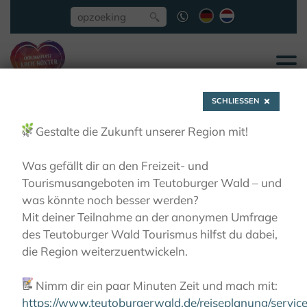
SCHLIESSEN
🌿
Gestalte die Zukunft unserer Region mit!
Was gefällt dir an den Freizeit- und
Tourismusangeboten im Teutoburger Wald – und
Martin Werner
was könnte noch besser werden?
Mit deiner Teilnahme an der anonymen Umfrage
des Teutoburger Wald Tourismus hilfst du dabei,
ACTIEF
RONDLEIDINGEN
BEGELEIDE
die Region weiterzuentwickeln.
WANDELINGEN
MARTIN WERNER
📝
Nimm dir ein paar Minuten Zeit und mach mit:
https://www.teutoburgerwald.de/reiseplanung/servi