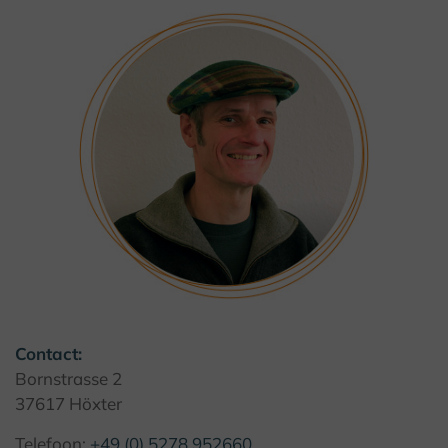
© Kulturland Kreis Höxter / C. Sasse
Contact:
Bornstrasse 2
37617 Höxter
Telefoon:
+49 (0) 5278 952660