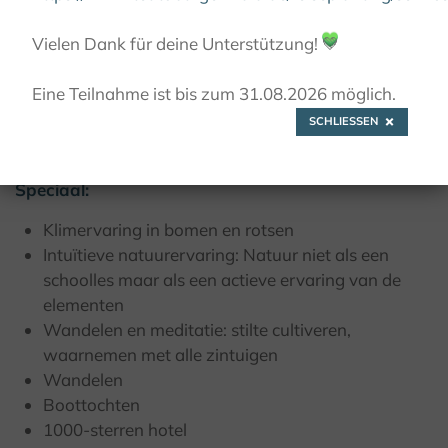
© Kulturland Kreis Höxter / F. Grawe
Vielen Dank für deine Unterstützung!
💚
Eine Teilnahme ist bis zum 31.08.2026 möglich.
SCHLIESSEN
Peter Trapet
Speciaal:
Klimervaring in bomen en rotsen
Intuïtieve natuurervaring: Natuur niet als een
schoolles maar als een actieve ervaring van de
elementen
Wandelen en meditatie: stilte cultiveren,
waarnemen met alle zintuigen
Wandelen
Boottochten
1000-sterren hotel