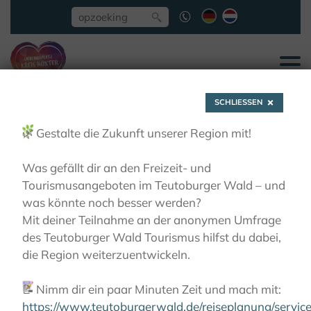
SCHLIESSEN
🌿
Gestalte die Zukunft unserer Region mit!
Was gefällt dir an den Freizeit- und
Tourismusangeboten im Teutoburger Wald – und
Peter Trapet
was könnte noch besser werden?
Mit deiner Teilnahme an der anonymen Umfrage
des Teutoburger Wald Tourismus hilfst du dabei,
ACTIEF
RONDLEIDINGEN
BEGELEIDE
die Region weiterzuentwickeln.
WANDELINGEN
PETER TRAPET
📝
Nimm dir ein paar Minuten Zeit und mach mit:
https://www.teutoburgerwald.de/reiseplanung/servi