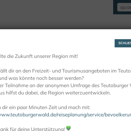
VERBLIJF
ZIEN EN BELEVEN
ACTIE
SCHLIES
lte die Zukunft unserer Region mit!
ällt dir an den Freizeit- und Tourismusangeboten im Teut
und was könnte noch besser werden?
ner Teilnahme an der anonymen Umfrage des Teutoburger
s hilfst du dabei, die Region weiterzuentwickeln.
dir ein paar Minuten Zeit und mach mit:
/www.teutoburgerwald.de/reiseplanung/service/bevoelker
ank für deine Unterstützung!
💚