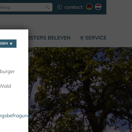
contact
F
KLOOSTERS BELEVEN
SERVICE
SEN
oburger
 Wald
ungsbefragung