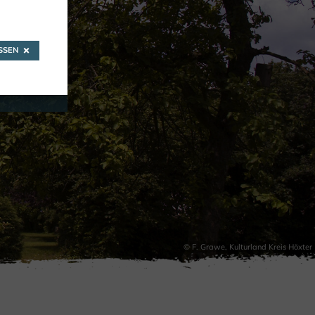
SEN
 CULTUUR
© F. Grawe, Kulturland Kreis Höxter