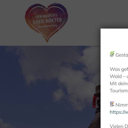
🌿
Gesta
Was gef
Wald – 
Mit dei
Tourismu
📝
Nimm 
https:/
Vielen D