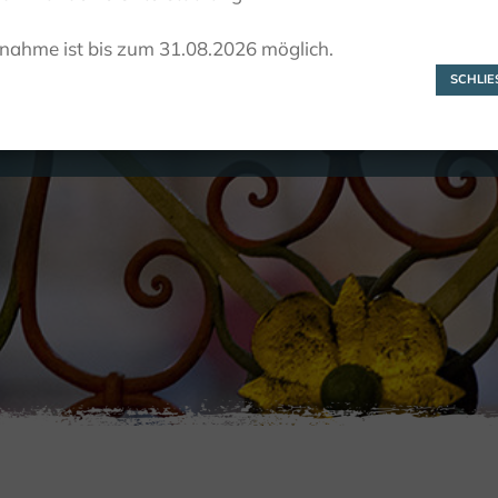
Fuhrmann, Jose
lnahme ist bis zum 31.08.2026 möglich.
SCHLIES
RONDLEIDINGEN
RONDLEIDINGEN DOOR KLOOSTERS EN
FUHRMANN, JOSEF