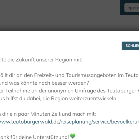
VERBLIJF
ZIEN EN BELEVEN
ACTIE
SCHLIES
lte die Zukunft unserer Region mit!
ällt dir an den Freizeit- und Tourismusangeboten im Teut
und was könnte noch besser werden?
ner Teilnahme an der anonymen Umfrage des Teutoburger
s hilfst du dabei, die Region weiterzuentwickeln.
dir ein paar Minuten Zeit und mach mit:
/www.teutoburgerwald.de/reiseplanung/service/bevoelker
ank für deine Unterstützung!
💚