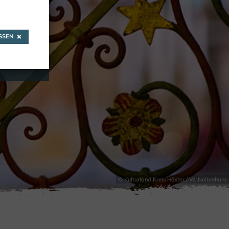
f
SEN
 CULTUUR
© Kulturland Kreis Höxter / W. Noltenhans