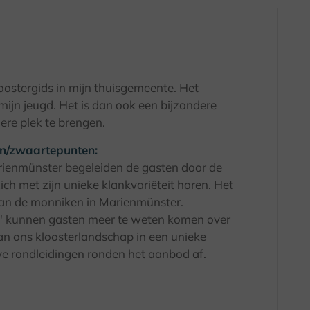
loostergids in mijn thuisgemeente. Het
mijn jeugd. Het is dan ook een bijzondere
ere plek te brengen.
n/zwaartepunten:
arienmünster begeleiden de gasten door de
ich met zijn unieke klankvariëteit horen. Het
n van de monniken in Marienmünster.
o" kunnen gasten meer te weten komen over
an ons kloosterlandschap in een unieke
ve rondleidingen ronden het aanbod af.