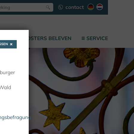
contact
F
KLOOSTERS BELEVEN
SERVICE
SEN
oburger
 Wald
ungsbefragung