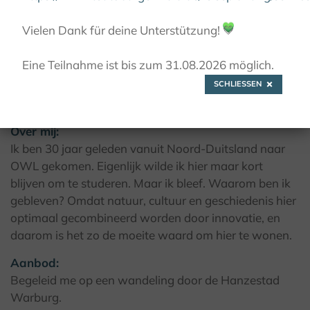
© Kulturland Kreis Höxter / K. Krajewski
Vielen Dank für deine Unterstützung!
💚
Eine Teilnahme ist bis zum 31.08.2026 möglich.
SCHLIESSEN
Nicole Schäfer
Over mij:
Ik ben 30 jaar geleden vanuit Noord-Duitsland naar
OWL gekomen. Eigenlijk wilde ik hier maar kort
blijven om te studeren. Maar ik bleef. Waarom ben ik
gebleven? Omdat natuur, cultuur en geschiedenis hier
optimaal gecombineerd worden door innovatie, en
daarom is het zo de moeite waard om hier te wonen.
Aanbod:
Begeleid me op een wandeling door de Hanzestad
Warburg.