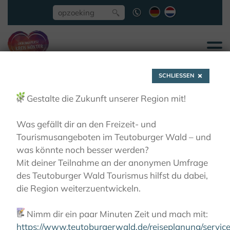
SCHLIESSEN
🌿
Gestalte die Zukunft unserer Region mit!
Was gefällt dir an den Freizeit- und
Tourismusangeboten im Teutoburger Wald – und
Schäfer, Nicole
was könnte noch besser werden?
Mit deiner Teilnahme an der anonymen Umfrage
des Teutoburger Wald Tourismus hilfst du dabei,
ACTIEF
RONDLEIDINGEN
RONDLEIDINGEN
die Region weiterzuentwickeln.
DOOR KLOOSTERS EN CULTUUR
SCHÄFER, NICOLE
📝
Nimm dir ein paar Minuten Zeit und mach mit:
https://www.teutoburgerwald.de/reiseplanung/servi