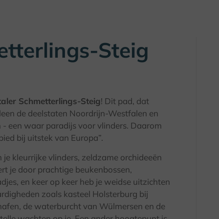
tterlings-Steig
aler Schmetterlings-Steig
! Dit pad, dat
alleen de deelstaten Noordrijn-Westfalen en
- een waar paradijs voor vlinders. Daarom
bied bij uitstek van Europa”.
 je kleurrijke vlinders, zeldzame orchideeën
ert je door prachtige beukenbossen,
es, en keer op keer heb je weidse uitzichten
rdigheden zoals kasteel Holsterburg bij
afen, de waterburcht van Wülmersen en de
stelle wachten op je. Een ander hoogtepunt is