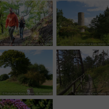
© Teutoburger Wald Tourismus / A. Röser
© Kulturland Kreis Höxter / 
© Kulturland Kreis Höxter / K. Krajewski
© Kulturland Kreis Höxter / 