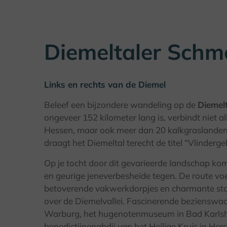
Diemeltaler Schme
Links en rechts van de Diemel
Beleef een bijzondere wandeling op de
Diemelt
ongeveer 152 kilometer lang is, verbindt niet 
Hessen, maar ook meer dan 20 kalkgraslanden 
draagt het Diemeltal terecht de titel “Vlinderge
Op je tocht door dit gevarieerde landschap kom
en geurige jeneverbesheide tegen. De route vo
betoverende vakwerkdorpjes en charmante stadj
over de Diemelvallei. Fascinerende bezienswaa
Warburg, het hugenotenmuseum in Bad Karlsh
benedictijnenabdij van het Heilige Kruis in Her