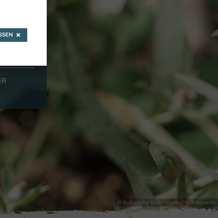
ig
SEN
ER
© Kulturland Kreis Höxter / K. Krajewski