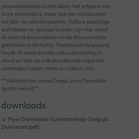
© K. Krajewski, Kulturland Kreis Höxter
Jeneverbesheide is niet alleen het erfgoed van
onze voorouders, maar ook een schatkamer
vol dier- en plantensoorten. Talloze prachtige
orchideeën en geurige kruiden zijn hier vanaf
de lente te bewonderen en de blauwviolette
gentianen in de herfst. Traditionele begrazing
houdt dit waardevolle cultuurlandschap in
stand en laat op indrukwekkende wijze het
samenspel tussen mens en natuur zien.
**Vertaald met www.DeepL.com/Translator
(gratis versie)**
downloads
Flyer Diemeltaler Schmetterlings-Steig als
Download (pdf)