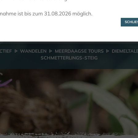
Diemeltaler
lnahme ist bis zum 31.08.2026 möglich.
chmetterlings-Ste
SCHLIES
CTIEF
WANDELEN
MEERDAAGSE TOURS
DIEMELTAL
SCHMETTERLINGS-STEIG