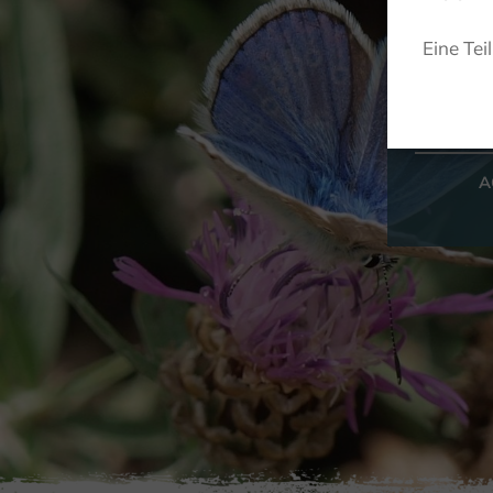
Eine Tei
S
A