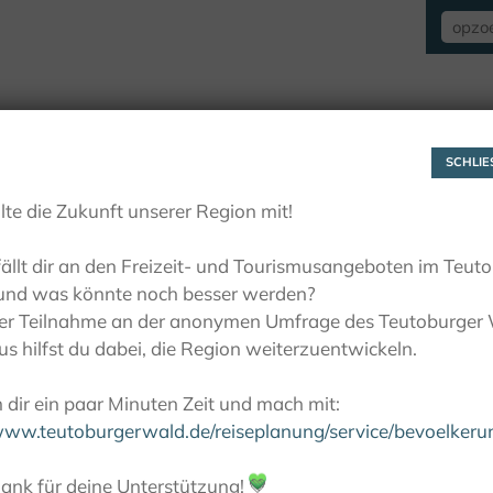
VERBLIJF
ZIEN EN BELEVEN
ACTIE
SCHLIES
lte die Zukunft unserer Region mit!
ällt dir an den Freizeit- und Tourismusangeboten im Teut
und was könnte noch besser werden?
ner Teilnahme an der anonymen Umfrage des Teutoburger
s hilfst du dabei, die Region weiterzuentwickeln.
dir ein paar Minuten Zeit und mach mit:
/www.teutoburgerwald.de/reiseplanung/service/bevoelker
ank für deine Unterstützung!
💚