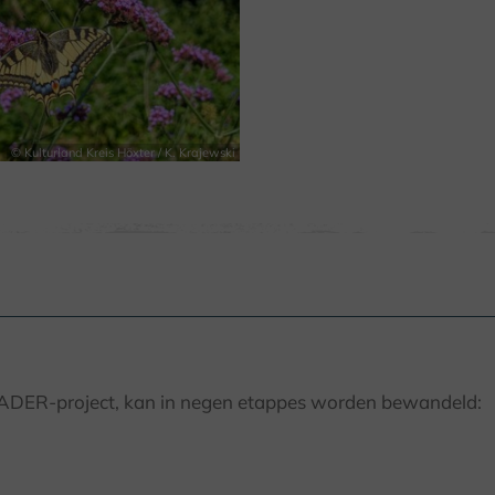
© Kulturland Kreis Höxter / K. Krajewski
LEADER-project, kan in negen etappes worden bewandeld: