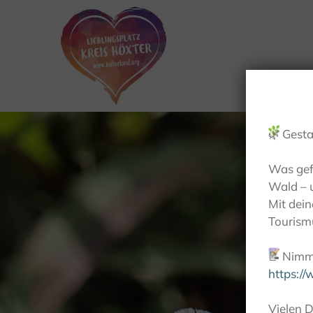
🌿
Gesta
Was gef
Wald – 
Mit dei
Tourismu
📝
Nimm 
https:/
Vielen D