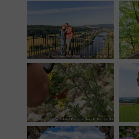
© Teutoburger Wald Tourismus / A. Röser
© Kulturland Kreis Höxter / K. Krajewski