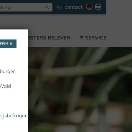
contact
F
KLOOSTERS BELEVEN
SERVICE
SEN
oburger
 Wald
ungsbefragung