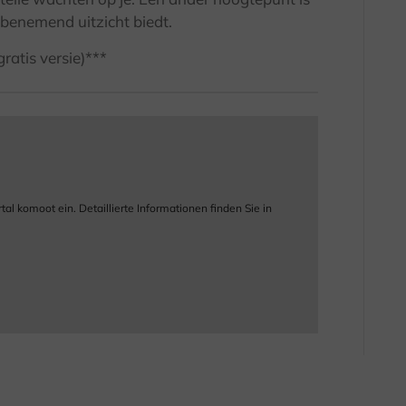
benemend uitzicht biedt.
atis versie)***
 komoot ein. Detaillierte Informationen finden Sie in