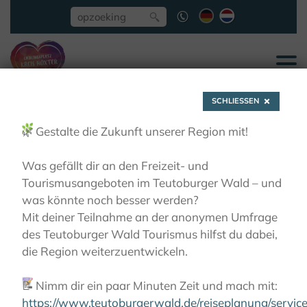
SCHLIESSEN
🌿
Gestalte die Zukunft unserer Region mit!
Was gefällt dir an den Freizeit- und
Tourismusangeboten im Teutoburger Wald – und
Warburg -
was könnte noch besser werden?
Mit deiner Teilnahme an der anonymen Umfrage
KlimaErlebnisRoute
des Teutoburger Wald Tourismus hilfst du dabei,
die Region weiterzuentwickeln.
Hardehausen
📝
Nimm dir ein paar Minuten Zeit und mach mit:
https://www.teutoburgerwald.de/reiseplanung/servi
ACTIEF
WANDELEN
WANDELTIPS
WARBURG