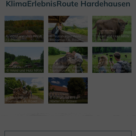
KlimaErlebnisRoute Hardehausen
© Wald und Holz NRW
© Teutoburger Wald
© Wald und Holz NRW
/ J. Preller
Tourismus / A. Röser
/ J. Preller
© Teutoburger Wald
© Teutoburger Wald
© Wald und Holz NRW
Tourismus / A. Röser
Tourismus / A. Röser
© Teutoburger Wald
© Kulturland Kreis
Tourismus / A. Röser
Höxter / F. Grawe