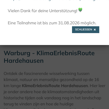
- KLIMAERLEBNISROUTE HARDEHAUSEN
Vielen Dank für deine Unterstützung!
💚
Eine Teilnahme ist bis zum 31.08.2026 möglich.
© Teutoburger Wald Tourismus / A. Röser
SCHLIESSEN
Warburg - KlimaErlebnisRoute
Hardehausen
Ontdek de fascinerende wisselwerking tussen
klimaat, natuur en menselijke gezondheid op de 16
km lange
KlimaErlebnisRoute Hardehausen
. Hier leer
je onder andere hoe de klimaatomstandigheden uit
historische tijden ook vandaag nog in het landschap
terug te vinden zijn en hoe de huidige