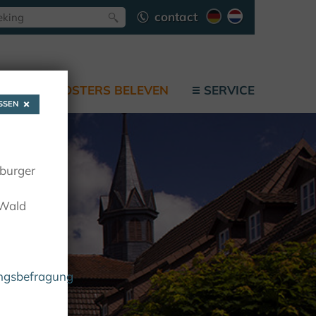
contact
F
KLOOSTERS BELEVEN
SERVICE
SEN
oburger
 Wald
ungsbefragung