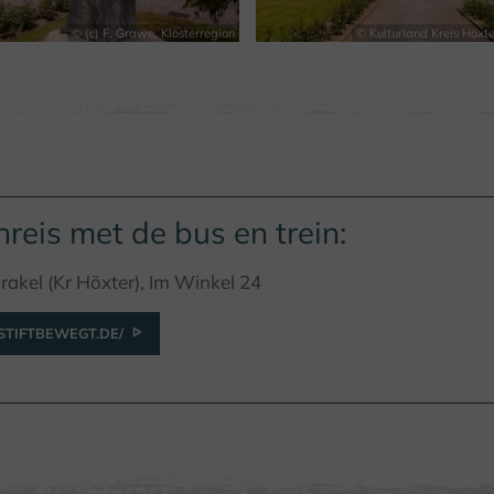
© (c) F. Grawe, Klosterregion
© Kulturland Kreis Höxte
reis met de bus en trein:
rakel (Kr Höxter), Im Winkel 24
TIFTBEWEGT.DE/