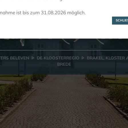
Brakel, Kloste
lnahme ist bis zum 31.08.2026 möglich.
auf der Brede
SCHLIES
ERS BELEVEN
DE KLOOSTERREGIO
BRAKEL, KLOSTER 
BREDE