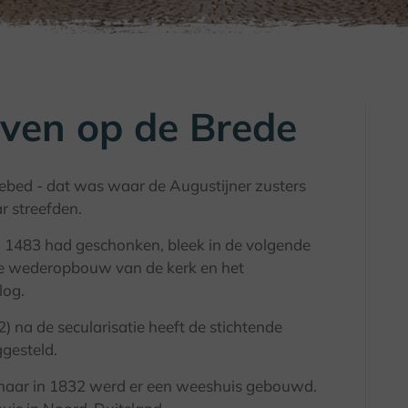
even op de Brede
ebed - dat was waar de Augustijner zusters
r streefden.
in 1483 had geschonken, bleek in de volgende
de wederopbouw van de kerk en het
log.
 na de secularisatie heeft de stichtende
ggesteld.
 maar in 1832 werd er een weeshuis gebouwd.