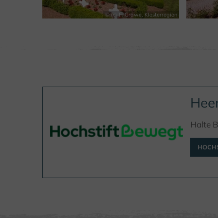
© (c) F. Grawe, Klosterregion
Heen
Halte B
HOCHS