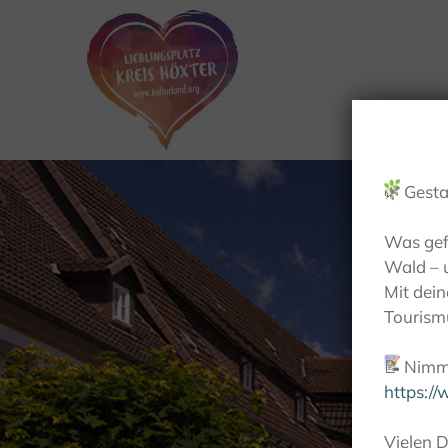
🌿
Gesta
Was gef
Wald – 
Mit dei
Tourismu
📝
Nimm 
https:/
Vielen D