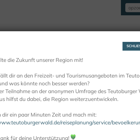
VERBLIJF
ZIEN EN BELEVEN
ACTIE
SCHLIES
lte die Zukunft unserer Region mit!
ällt dir an den Freizeit- und Tourismusangeboten im Teut
und was könnte noch besser werden?
ner Teilnahme an der anonymen Umfrage des Teutoburger
s hilfst du dabei, die Region weiterzuentwickeln.
dir ein paar Minuten Zeit und mach mit:
/www.teutoburgerwald.de/reiseplanung/service/bevoelker
ank für deine Unterstützung!
💚