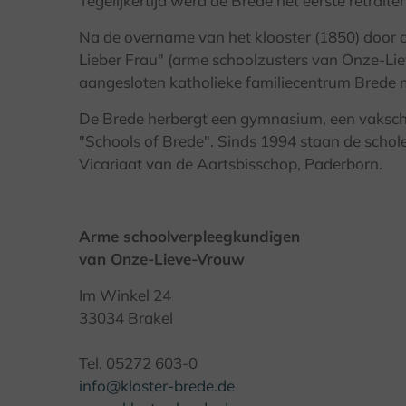
Tegelijkertijd werd de Brede het eerste retrait
Na de overname van het klooster (1850) door
Lieber Frau" (arme schoolzusters van Onze-Lie
aangesloten katholieke familiecentrum Brede me
De Brede herbergt een gymnasium, een vaksch
"Schools of Brede". Sinds 1994 staan de scho
Vicariaat van de Aartsbisschop, Paderborn.
Arme schoolverpleegkundigen
van Onze-Lieve-Vrouw
Im Winkel 24
33034 Brakel
Tel. 05272 603-0
info@kloster-brede.de