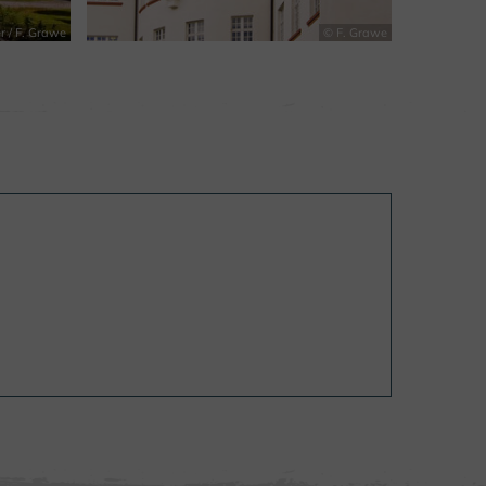
r / F. Grawe
© F. Grawe