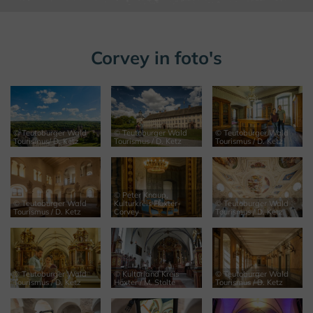
Corvey in foto's
© Teutoburger Wald
© Teutoburger Wald
© Teutoburger Wald
Tourismus/ D. Ketz
Tourismus / D. Ketz
Tourismus / D. Ketz
© Peter Knaup,
© Teutoburger Wald
Kulturkreis Höxter-
© Teutoburger Wald
Tourismus / D. Ketz
Corvey
Tourismus / D. Ketz
© Teutoburger Wald
© Kulturland Kreis
© Teutoburger Wald
Tourismus / D. Ketz
Höxter / M. Stolte
Tourismus / D. Ketz