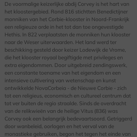
De voormalige keizerlijke abdij Corvey is het hart van
het kloostergebied. Rond 816 stichtten Benedictijner
monniken van het Corbie-klooster in Noord-Frankrijk
een religieuze orde in het tot dan toe ongevestigde
Hethis. In 822 verplaatsten de monniken hun klooster
naar de Weser uiterwaarden. Het land werd ter
beschikking gesteld door keizer Lodewijk de Vrome,
die het klooster royaal begiftigde met privileges en
extra eigendommen. Door uitgebreid zendingswerk,
een constante toename van het eigendom en een
intensieve cultivering van wetenschap en kunst
ontwikkelde NovaCorbeia - de Nieuwe Corbie - zich
tot een religieus, economisch en cultureel centrum dat
tot ver buiten de regio straalde. Sinds de overdracht
van de relikwieën van de heilige Vitus (836) was
Corvey ook een belangrijk bedevaartsoord. Getriggerd
door wanbeleid, oorlogen en het verval van de
monastieke gebruiken, begon het tegen het einde van