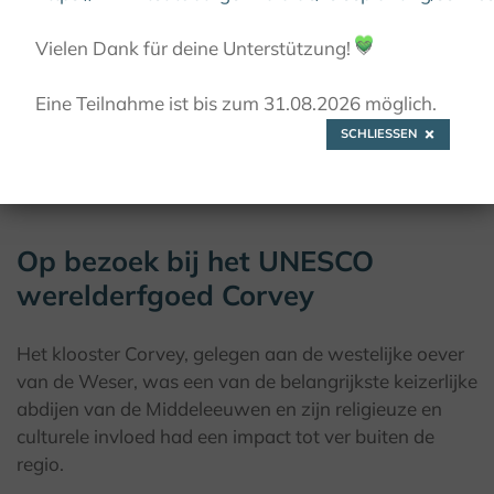
HÖXTER, CORVEY - EHEM. REICHSABTEI UND
WELTKULTURERBE
Vielen Dank für deine Unterstützung!
💚
Eine Teilnahme ist bis zum 31.08.2026 möglich.
SCHLIESSEN
© Der Drohnenfotograf
Op bezoek bij het UNESCO
werelderfgoed Corvey
Het klooster Corvey, gelegen aan de westelijke oever
van de Weser, was een van de belangrijkste keizerlijke
abdijen van de Middeleeuwen en zijn religieuze en
culturele invloed had een impact tot ver buiten de
regio.