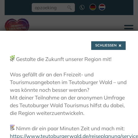
SCHLIESSEN
🌿
Gestalte die Zukunft unserer Region mit!
Was gefällt dir an den Freizeit- und
Tourismusangeboten im Teutoburger Wald – und
Höxter, Corvey - ehem.
was könnte noch besser werden?
Mit deiner Teilnahme an der anonymen Umfrage
Reichsabtei und
des Teutoburger Wald Tourismus hilfst du dabei,
die Region weiterzuentwickeln.
Weltkulturerbe
📝
Nimm dir ein paar Minuten Zeit und mach mit:
https://www.teutoburgerwald.de/reiseplanung/servi
KLOOSTERS BELEVEN
DE KLOOSTERREGIO