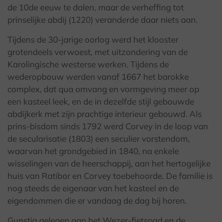
de 10de eeuw te dalen, maar de verheffing tot
prinselijke abdij (1220) veranderde daar niets aan.
Tijdens de 30-jarige oorlog werd het klooster
grotendeels verwoest, met uitzondering van de
Karolingische westerse werken. Tijdens de
wederopbouw werden vanaf 1667 het barokke
complex, dat qua omvang en vormgeving meer op
een kasteel leek, en de in dezelfde stijl gebouwde
abdijkerk met zijn prachtige interieur gebouwd. Als
prins-bisdom sinds 1792 werd Corvey in de loop van
de secularisatie (1803) een seculier vorstendom,
waarvan het grondgebied in 1840, na enkele
wisselingen van de heerschappij, aan het hertogelijke
huis van Ratibor en Corvey toebehoorde. De familie is
nog steeds de eigenaar van het kasteel en de
eigendommen die er vandaag de dag bij horen.
Gunstig gelegen aan het Wezer-fietspad en de