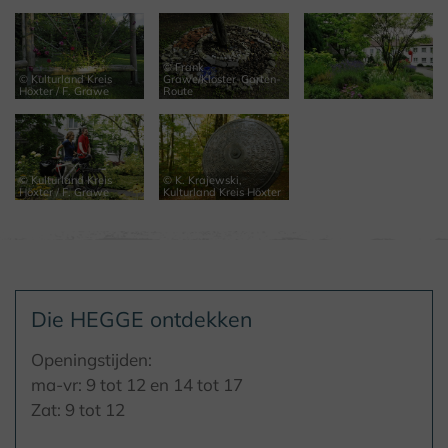
© Frank
© Kulturland Kreis
Grawe/Kloster-Garten-
Höxter / F. Grawe
Route
© Kulturland Kreis
© K. Krajewski,
Höxter / F. Grawe
Kulturland Kreis Höxter
Die HEGGE ontdekken
Openingstijden:
ma-vr: 9 tot 12 en 14 tot 17
Zat: 9 tot 12