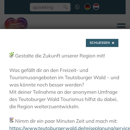
SCHLIESSEN
🌿
Gestalte die Zukunft unserer Region mit!
Was gefällt dir an den Freizeit- und
Tourismusangeboten im Teutoburger Wald – und
Willebadessen-Niesen,
was könnte noch besser werden?
Mit deiner Teilnahme an der anonymen Umfrage
Christliches
des Teutoburger Wald Tourismus hilfst du dabei,
die Region weiterzuentwickeln.
Bildungswerk DIE
📝
Nimm dir ein paar Minuten Zeit und mach mit:
HEGGE
https://www.teutoburgerwald.de/reiseplanung/servi