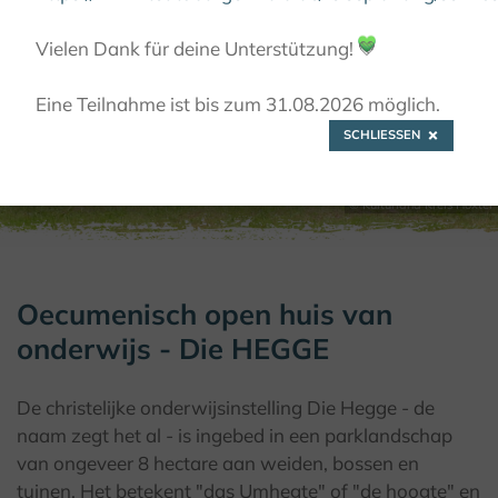
KLOOSTERS BELEVEN
DE KLOOSTERREGIO
Vielen Dank für deine Unterstützung!
💚
WILLEBADESSEN-NIESEN, CHRISTLICHES
BILDUNGSWERK DIE HEGGE
Eine Teilnahme ist bis zum 31.08.2026 möglich.
SCHLIESSEN
© Kulturland Kreis Höxter
Oecumenisch open huis van
onderwijs - Die HEGGE
De christelijke onderwijsinstelling Die Hegge - de
naam zegt het al - is ingebed in een parklandschap
van ongeveer 8 hectare aan weiden, bossen en
tuinen. Het betekent "das Umhegte" of "de hoogte" en