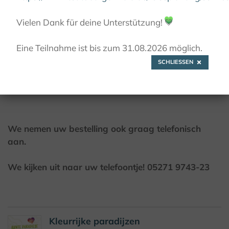
Vielen Dank für deine Unterstützung!
💚
© Teutoburger Wald Tourismus / D. Ketz
Eine Teilnahme ist bis zum 31.08.2026 möglich.
SCHLIESSEN
Download folders
We nemen uw bestelling ook graag telefonisch
aan.
We kijken uit naar uw telefoontje! 05271 9743-23
Kleurrijke paradijzen