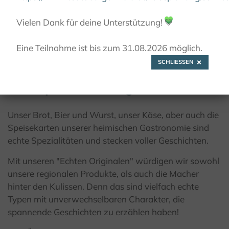
Vielen Dank für deine Unterstützung!
💚
© J.Smith
Eine Teilnahme ist bis zum 31.08.2026 möglich.
SCHLIESSEN
Echt spannend. Original von hier.
Unser Brot, Bier und Wurst, unser Käse, aber auch die
Speisekarten unserer heimischen Gastronomie sind
echte Spezialitäten und stecken voller Geschichten.
Mit unseren "Echten Originalen" würdigen wir sowohl
unsere regionalen Produkte, als auch die Macher
hinter den Kulissen. Denn das sind vielfach echte
Typen mit unverwechselbaren Charakter, die
spannende Geschichten zu erzählen haben!