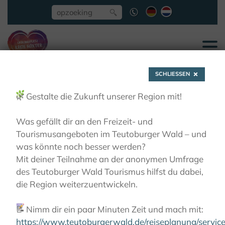
SCHLIESSEN
🌿
Gestalte die Zukunft unserer Region mit!
Was gefällt dir an den Freizeit- und
Tourismusangeboten im Teutoburger Wald – und
Echte Originale - Das
was könnte noch besser werden?
Mit deiner Teilnahme an der anonymen Umfrage
Beste aus der Region
des Teutoburger Wald Tourismus hilfst du dabei,
die Region weiterzuentwickeln.
ZIEN EN BELEVEN
ECHTE ORIGINALE - DAS BESTE
📝
Nimm dir ein paar Minuten Zeit und mach mit:
AUS DER REGION
https://www.teutoburgerwald.de/reiseplanung/servi