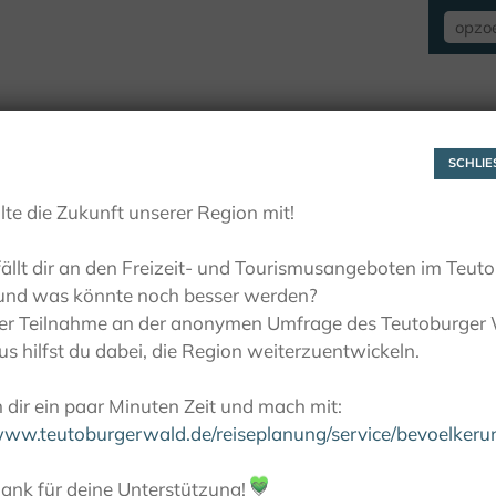
VERBLIJF
ZIEN EN BELEVEN
ACTIE
SCHLIES
lte die Zukunft unserer Region mit!
ällt dir an den Freizeit- und Tourismusangeboten im Teut
und was könnte noch besser werden?
ner Teilnahme an der anonymen Umfrage des Teutoburger
s hilfst du dabei, die Region weiterzuentwickeln.
dir ein paar Minuten Zeit und mach mit:
/www.teutoburgerwald.de/reiseplanung/service/bevoelker
ank für deine Unterstützung!
💚