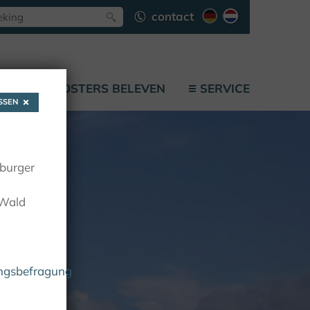
contact
F
KLOOSTERS BELEVEN
SERVICE
SEN
oburger
 Wald
ungsbefragung