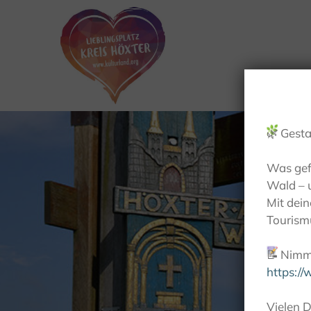
🌿
Gesta
Was gef
Wald – 
Mit dei
Tourismu
📝
Nimm 
https:/
Vielen D