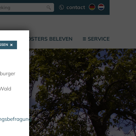
contact
F
KLOOSTERS BELEVEN
SERVICE
SEN
oburger
 Wald
ungsbefragung