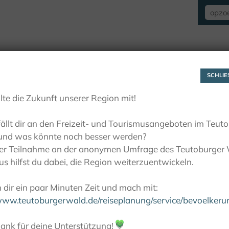
VERBLIJF
ZIEN EN BELEVEN
ACTIE
SCHLIES
lte die Zukunft unserer Region mit!
ällt dir an den Freizeit- und Tourismusangeboten im Teut
und was könnte noch besser werden?
ner Teilnahme an der anonymen Umfrage des Teutoburger
s hilfst du dabei, die Region weiterzuentwickeln.
dir ein paar Minuten Zeit und mach mit:
/www.teutoburgerwald.de/reiseplanung/service/bevoelker
ank für deine Unterstützung!
💚