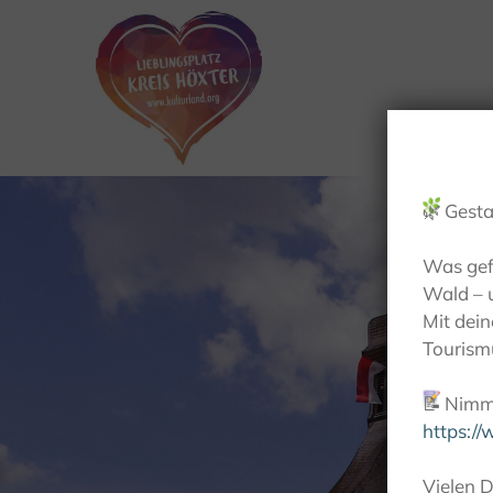
🌿
Gesta
Was gef
Wald – 
Mit dei
Tourismu
📝
Nimm 
https:/
Vielen D