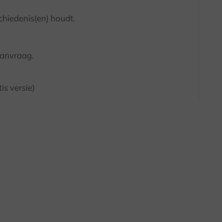
chiedenis(en) houdt.
aanvraag.
s versie)