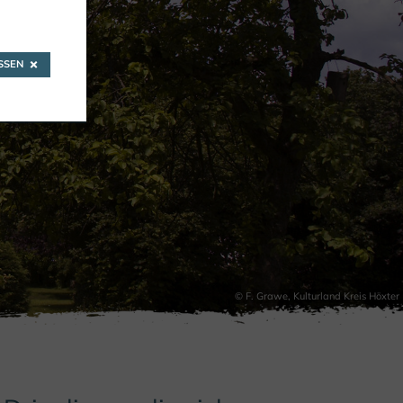
SEN
 PIEPER
© F. Grawe, Kulturland Kreis Höxter