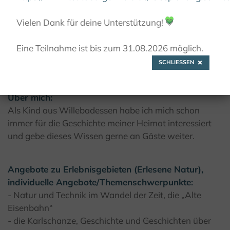
© F. Grawe, Kulturland Kreis Höxter
Vielen Dank für deine Unterstützung!
💚
Eine Teilnahme ist bis zum 31.08.2026 möglich.
SCHLIESSEN
Bernd Pieper
Über mich:
Als Kind aus Willebadessen habe ich mich schon
immer für die Geschichte meiner Heimat interessiert
und gebe dieses Wissen gerne an Gäste weiter.
Angebote zu Erlebnisgebieten (Erlesene Natur),
individuelle Angebote/Themenschwerpunkte:
- Natur und Technik im Wandel der Zeit, die „Alte
Eisenbahn“
- die Karlschanze, Geschichte und Geschichten über