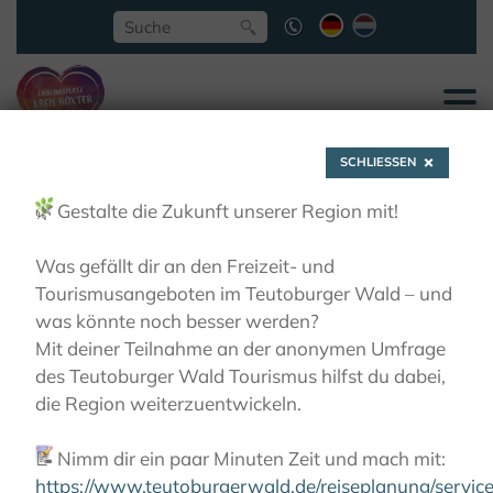
SCHLIESSEN
🌿
Gestalte die Zukunft unserer Region mit!
Was gefällt dir an den Freizeit- und
Tourismusangeboten im Teutoburger Wald – und
Bernd Pieper
was könnte noch besser werden?
Mit deiner Teilnahme an der anonymen Umfrage
des Teutoburger Wald Tourismus hilfst du dabei,
AKTIVITÄTEN
GÄSTEFÜHRUNGEN
GEFÜHRTE
die Region weiterzuentwickeln.
WANDERUNGEN
BERND PIEPER
📝
Nimm dir ein paar Minuten Zeit und mach mit:
https://www.teutoburgerwald.de/reiseplanung/servi