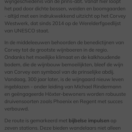
wijngeschiedenis van de prins-abt. Vanaf hier loopt
het pad door dichte bossen, weiden en boomgaarden
- altijd met een indrukwekkend uitzicht op het Corvey
Westwerk, dat sinds 2014 op de Werelderfgoedlijst
van UNESCO staat.
In de middeleeuwen behoorden de benedictijnen van
Corvey tot de grootste wijnboeren in de regio.
Ondanks het moeilijke klimaat en de kalkhoudende
bodem, die de wijnbouw bemoeilijkten, bleef de wijn
van Corvey een symbool van de prinselijke abdij.
Vandaag, 300 jaar later, is de wijngaard nieuw leven
ingeblazen - onder leiding van Michael Rindermann
en geëngageerde Höxter-bewoners worden robuuste
druivensoorten zoals Phoenix en Regent met succes
verbouwd.
De route is gemarkeerd met
bijbelse impulsen
op
zeven stations. Deze bieden wandelaars niet alleen