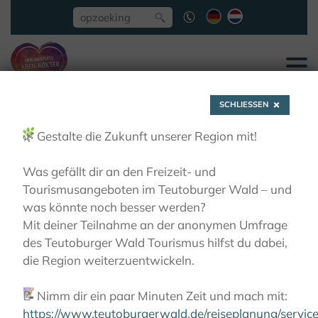
SCHLIESSEN
🌿
Gestalte die Zukunft unserer Region mit!
Was gefällt dir an den Freizeit- und
Tourismusangeboten im Teutoburger Wald – und
Ökumenischer
was könnte noch besser werden?
Mit deiner Teilnahme an der anonymen Umfrage
des Teutoburger Wald Tourismus hilfst du dabei,
Weinpfad Corvey
die Region weiterzuentwickeln.
📝
Nimm dir ein paar Minuten Zeit und mach mit:
ACTIEF
WANDELEN
OP BEDEVAART
ÖKUMENISCHER WEINPFAD CORVEY
https://www.teutoburgerwald.de/reiseplanung/servi