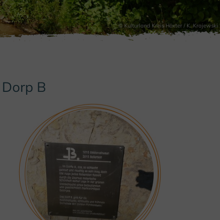
© Kulturland Kreis Höxter / K. Krajewski
Dorp B