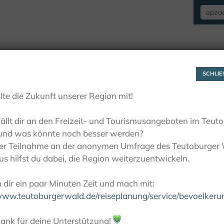
VERBLIJF
ZIEN EN BELEVEN
ACTIE
SCHLIES
lte die Zukunft unserer Region mit!
ällt dir an den Freizeit- und Tourismusangeboten im Teut
und was könnte noch besser werden?
ner Teilnahme an der anonymen Umfrage des Teutoburger
s hilfst du dabei, die Region weiterzuentwickeln.
dir ein paar Minuten Zeit und mach mit:
/www.teutoburgerwald.de/reiseplanung/service/bevoelker
ank für deine Unterstützung!
💚