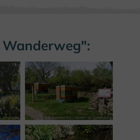
er Wanderweg":
K. Krajewski
© Kulturland Kreis Höxter / H. Duesenberg