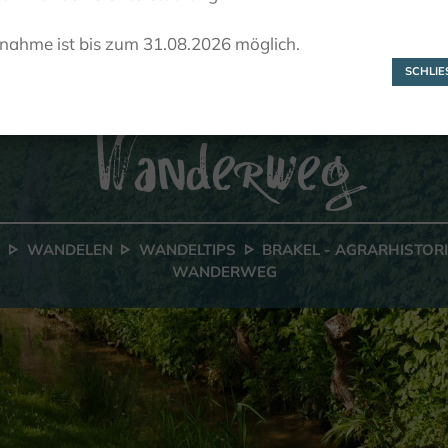
Brakel -
lnahme ist bis zum 31.08.2026 möglich.
Agrarhistorischer
SCHLIES
Wanderweg
F
WANDELEN
WANDELTIPS
BRAKEL - AGRARHISTOR
WANDERWEG