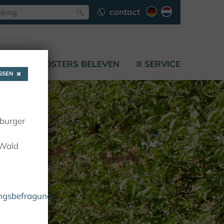
contact
F
KLOOSTERS BELEVEN
SERVICE
SEN
oburger
 Wald
ungsbefragung