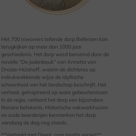
© Kulturland Kreis Höxter / K. Krajewski
Het 700 inwoners tellende dorp Bellersen kan
terugkijken op meer dan 1000 jaar
geschiedenis. Het dorp werd beroemd door de
novelle “De jodenbeuk” van Annette von
Droste-Hülshoff, waarin de dichteres op
indrukwekkende wijze de idyllische
schoonheid van het landschap beschrijft. Het
verhaal, geïnspireerd op ware gebeurtenissen
in de regio, verleent het dorp een bijzondere
literaire betekenis. Historische vakwerkhuizen
en oude boerderijen kenmerken het dorp
vandaag de dag nog steeds.
**Vertaald met DeepL.com (gratis versie)**