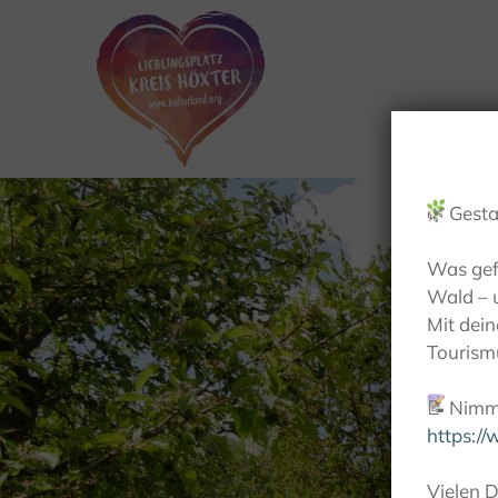
🌿
Gesta
Was gef
Wald – 
Mit dei
Tourismu
📝
Nimm 
https:/
Vielen D