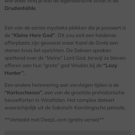
wie weet vind je wel de legendarische schat in de
Drudenhöhle
.
Een van de eerste mystieke plekken die je passeert is
de
“Kleine Here God”
. Dit zou ooit een heidense
offerplaats zijn geweest waar Karel de Grote een
stenen kruis liet oprichten. De Saksen spraken
spottend over de “kleine” Lord God, terwijl ze bleven
offeren aan hun “grote” god Wodan bij de
“Lazy
Hunter”.
Een andere herinnering aan vervlogen tijden is de
“Karlsschanze”
, een van de grootste prehistorische
heuvelforten in Westfalen. Het complex dateert
waarschijnlijk uit de Saksisch-Karolingische periode.
**Vertaald met DeepL.com (gratis versie)**