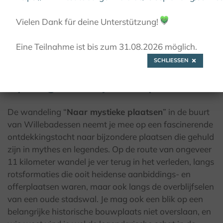
Vielen Dank für deine Unterstützung!
💚
© Kulturland Kreis Höxter / I. Jansen
Eine Teilnahme ist bis zum 31.08.2026 möglich.
SCHLIESSEN
Op weg naar mystieke plaatsen
De wandeling “
Naar mystieke plaatsen
” in de buurt
van Willebadessen neemt je mee op een fascinerende
ontdekkingstocht naar bijzondere plaatsen die gehuld
zijn in mythes en legendes. Op de route van ongeveer
11 kilometer wandel je ver terug in het verleden, langs
rotsformaties die ooit heidense aanbiddings- en
offerplaatsen waren, maar ook langs de overblijfselen
van een oude stadswal. Je mag ook een blik op een
belangrijke historische bouwplaats niet overslaan, en