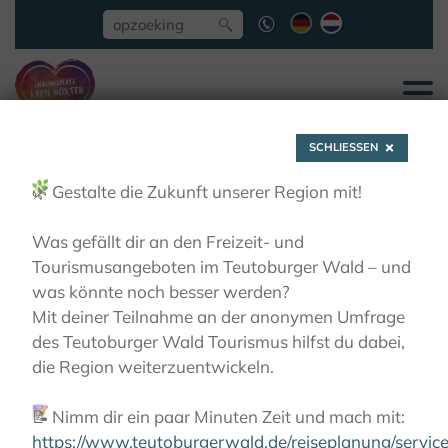
SCHLIESSEN
🌿
Gestalte die Zukunft unserer Region mit!
Was gefällt dir an den Freizeit- und
Tourismusangeboten im Teutoburger Wald – und
Willebadessen - Zu
was könnte noch besser werden?
Mit deiner Teilnahme an der anonymen Umfrage
mystischen Stätten
des Teutoburger Wald Tourismus hilfst du dabei,
die Region weiterzuentwickeln.
ACTIEF
WANDELEN
WANDELTIPS
📝
Nimm dir ein paar Minuten Zeit und mach mit:
WILLEBADESSEN - ZU MYSTISCHEN STÄTTEN
https://www.teutoburgerwald.de/reiseplanung/servi