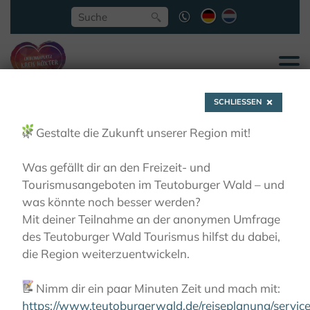
SCHLIESSEN
🌿
Gestalte die Zukunft unserer Region mit!
Was gefällt dir an den Freizeit- und
Tourismusangeboten im Teutoburger Wald – und
Willebadessen - Zu
was könnte noch besser werden?
Mit deiner Teilnahme an der anonymen Umfrage
mystischen Stätten
des Teutoburger Wald Tourismus hilfst du dabei,
die Region weiterzuentwickeln.
AKTIVITÄTEN
WANDERN
LIEBLINGSTOUREN
📝
Nimm dir ein paar Minuten Zeit und mach mit:
WANDERN
WILLEBADESSEN - ZU MYSTISCHEN
STÄTTEN
https://www.teutoburgerwald.de/reiseplanung/servi