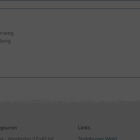
erweg
iburg
gsuren
Links
 - donderdag 07u45 tot
Teutoburger Wald