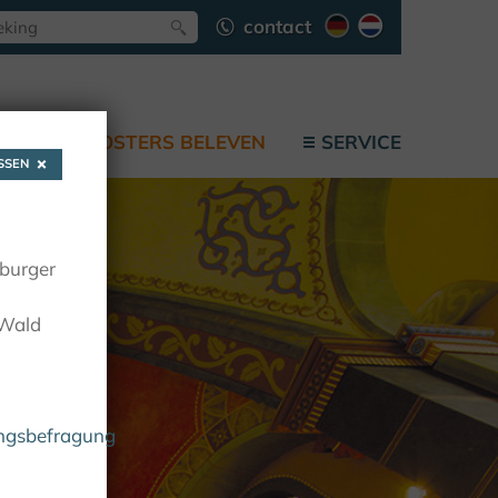
contact
F
KLOOSTERS BELEVEN
SERVICE
SEN
oburger
 Wald
ungsbefragung