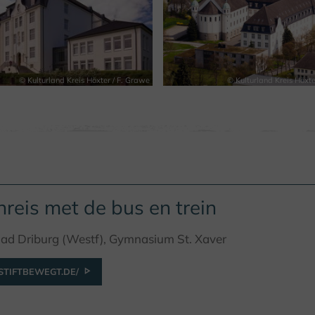
© Kulturland Kreis Höxter / F. Grawe
© Kulturland Kreis Höxte
reis met de bus en trein
Bad Driburg (Westf), Gymnasium St. Xaver
TIFTBEWEGT.DE/