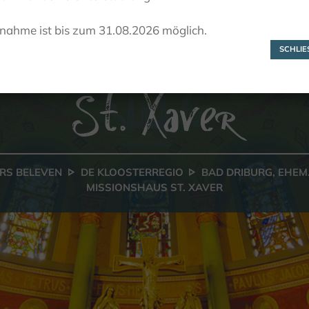
Bad Driburg, ehem
lnahme ist bis zum 31.08.2026 möglich.
teyler Missionsha
SCHLIES
St. Xaver
RS BELEVEN
DE KLOOSTERREGIO
BAD DRIBURG, EHEM
MISSIONSHAUS ST. XAVER