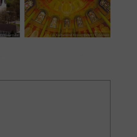
r / F. Grawe
© Kulturland Kreis Höxter / F. Grawe