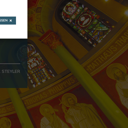
.
us
SEN
. STEYLER