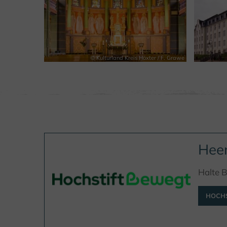
© Kulturland Kreis Höxter / F. Grawe
Heen
Halte 
HOCHS