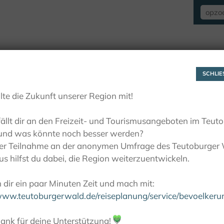
VERBLIJF
ZIEN EN BELEVEN
ACTIE
SCHLIES
lte die Zukunft unserer Region mit!
ällt dir an den Freizeit- und Tourismusangeboten im Teut
und was könnte noch besser werden?
ner Teilnahme an der anonymen Umfrage des Teutoburger
s hilfst du dabei, die Region weiterzuentwickeln.
dir ein paar Minuten Zeit und mach mit:
/www.teutoburgerwald.de/reiseplanung/service/bevoelker
ank für deine Unterstützung!
💚