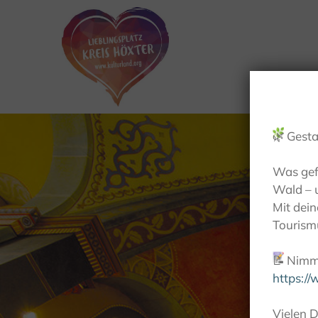
🌿
Gesta
Was gef
Wald – 
Mit dei
Tourismu
📝
Nimm 
https:/
Vielen D