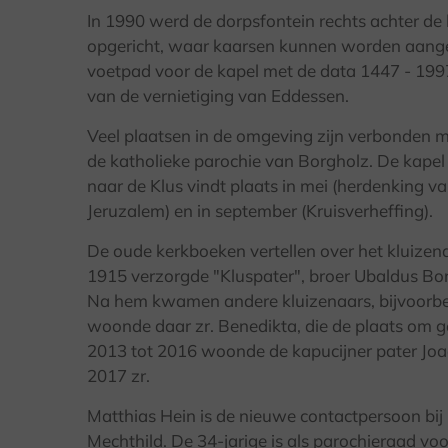
In 1990 werd de dorpsfontein rechts achter de
opgericht, waar kaarsen kunnen worden aangest
voetpad voor de kapel met de data 1447 - 199
van de vernietiging van Eddessen.
Veel plaatsen in de omgeving zijn verbonden m
de katholieke parochie van Borgholz. De kapel 
naar de Klus vindt plaats in mei (herdenking va
Jeruzalem) en in september (Kruisverheffing).
De oude kerkboeken vertellen over het kluizen
1915 verzorgde "Kluspater", broer Ubaldus Born
Na hem kwamen andere kluizenaars, bijvoorbee
woonde daar zr. Benedikta, die de plaats om 
2013 tot 2016 woonde de kapucijner pater Jo
2017 zr.
Matthias Hein is de nieuwe contactpersoon bij
Mechthild. De 34-jarige is als parochieraad voo