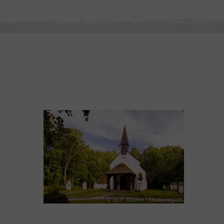
© (c) F. Grawe / Klosterregion