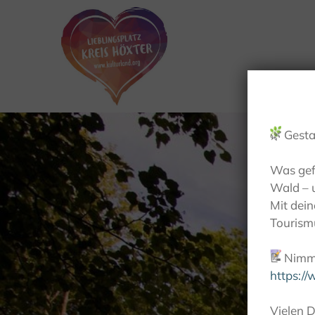
🌿
Gesta
Was gef
Wald – 
Mit dei
Tourismu
📝
Nimm 
https:/
Vielen D