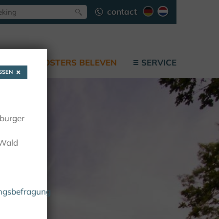
contact
F
KLOOSTERS BELEVEN
SERVICE
SEN
oburger
 Wald
ungsbefragung