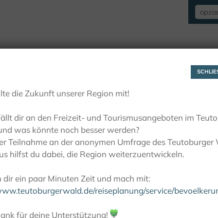
VERBLIJF
ZIEN EN BELEVEN
ACTIE
SCHLIES
lte die Zukunft unserer Region mit!
ällt dir an den Freizeit- und Tourismusangeboten im Teut
und was könnte noch besser werden?
ner Teilnahme an der anonymen Umfrage des Teutoburger
s hilfst du dabei, die Region weiterzuentwickeln.
dir ein paar Minuten Zeit und mach mit:
/www.teutoburgerwald.de/reiseplanung/service/bevoelker
ank für deine Unterstützung!
💚