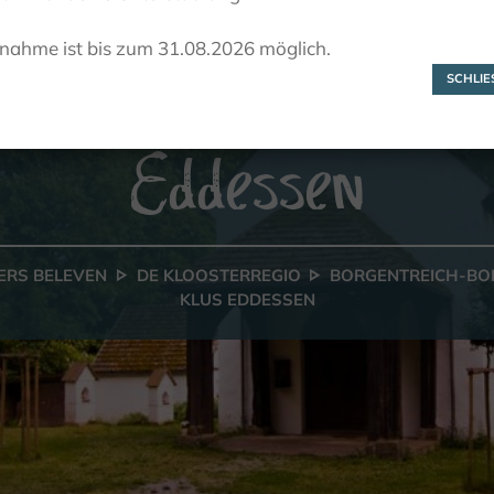
Borgentreich-
lnahme ist bis zum 31.08.2026 möglich.
Borgholz, Klus
SCHLIES
Eddessen
ERS BELEVEN
DE KLOOSTERREGIO
BORGENTREICH-BO
KLUS EDDESSEN