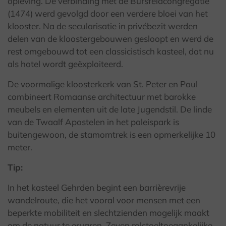
opleving. De verbinding met de Bursfeldcongregatie
(1474) werd gevolgd door een verdere bloei van het
klooster. Na de secularisatie in privébezit werden
delen van de kloostergebouwen gesloopt en werd de
rest omgebouwd tot een classicistisch kasteel, dat nu
als hotel wordt geëxploiteerd.
De voormalige kloosterkerk van St. Peter en Paul
combineert Romaanse architectuur met barokke
meubels en elementen uit de late Jugendstil. De linde
van de Twaalf Apostelen in het paleispark is
buitengewoon, de stamomtrek is een opmerkelijke 10
meter.
Tip:
In het kasteel Gehrden begint een barrièrevrije
wandelroute, die het vooral voor mensen met een
beperkte mobiliteit en slechtzienden mogelijk maakt
om de natuur te ervaren. Zeven rolstoeltoegankelijke