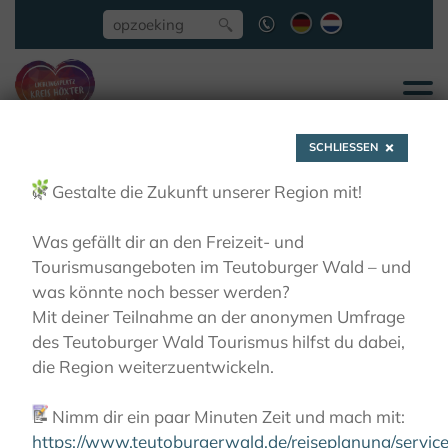
SCHLIESSEN
🌿
Gestalte die Zukunft unserer Region mit!
Was gefällt dir an den Freizeit- und
Tourismusangeboten im Teutoburger Wald – und
Brakel-Gehrden, ehem.
was könnte noch besser werden?
Mit deiner Teilnahme an der anonymen Umfrage
Benediktinerinnenkloster
des Teutoburger Wald Tourismus hilfst du dabei,
die Region weiterzuentwickeln.
KLOOSTERS BELEVEN
DE KLOOSTERREGIO
📝
Nimm dir ein paar Minuten Zeit und mach mit:
BRAKEL-GEHRDEN, EHEM.
BENEDIKTINERINNENKLOSTER
https://www.teutoburgerwald.de/reiseplanung/servi