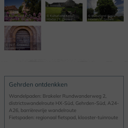
© Kulturland Kreis
© Kulturland Kreis
© Kulturland Kreis
Höxter / F. Grawe
Höxter / F. Grawe
Höxter / F. Grawe
© (c) F. Grawe /
Klosterregion
Gehrden ontdenkken
Wandelpaden: Brakeler Rundwanderweg 2,
districtswandelroute HX-Süd, Gehrden-Süd, A24-
A26, barrièrevrije wandelroute
Fietspaden: regionaal fietspad, klooster-tuinroute