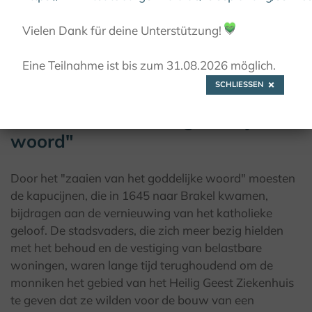
Vielen Dank für deine Unterstützung!
💚
© Kulturland Kreis Höxter / F. Grawe
Eine Teilnahme ist bis zum 31.08.2026 möglich.
SCHLIESSEN
Het "zaaien van het goddelijke
woord"
Door het "zaaien van het goddelijke woord" moesten
de kapucijnen, die in 1645 naar Brakel kwamen,
bijdragen aan de vernieuwing van het katholieke
geloof. De stadsvaders, die zich meer bezig hielden
met het behoud en de vestiging van belastbare
woningen, waren lange tijd terughoudend om de
monniken het gebied van het Heilig Geest Ziekenhuis
te geven dat ze wilden voor de bouw van een