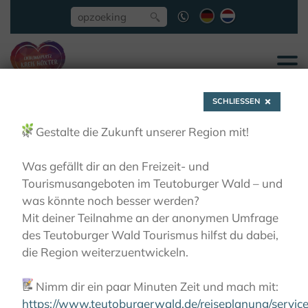
SCHLIESSEN
🌿
Gestalte die Zukunft unserer Region mit!
Was gefällt dir an den Freizeit- und
Tourismusangeboten im Teutoburger Wald – und
Brakel, ehem.
was könnte noch besser werden?
Mit deiner Teilnahme an der anonymen Umfrage
Kapuzinerkloster
des Teutoburger Wald Tourismus hilfst du dabei,
die Region weiterzuentwickeln.
KLOOSTERS BELEVEN
DE KLOOSTERREGIO
📝
Nimm dir ein paar Minuten Zeit und mach mit:
BRAKEL, EHEM. KAPUZINERKLOSTER
https://www.teutoburgerwald.de/reiseplanung/servi