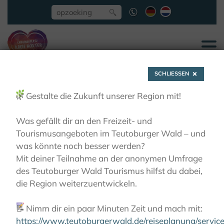
SCHLIESSEN
🌿
Gestalte die Zukunft unserer Region mit!
Was gefällt dir an den Freizeit- und
Tourismusangeboten im Teutoburger Wald – und
Mutter-Anna-
was könnte noch besser werden?
Mit deiner Teilnahme an der anonymen Umfrage
des Teutoburger Wald Tourismus hilfst du dabei,
Pilgerweg Brakel
die Region weiterzuentwickeln.
📝
Nimm dir ein paar Minuten Zeit und mach mit:
KLOOSTERS BELEVEN
OP BEDEVAART
MUTTER-ANNA-PILGERWEG BRAKEL
https://www.teutoburgerwald.de/reiseplanung/servi