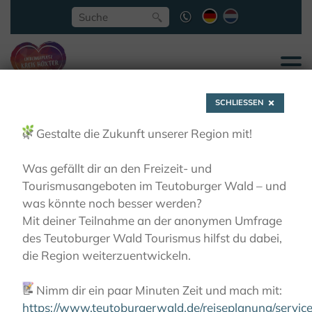
SCHLIESSEN
🌿
Gestalte die Zukunft unserer Region mit!
Was gefällt dir an den Freizeit- und
Tourismusangeboten im Teutoburger Wald – und
Mutter-Anna-
was könnte noch besser werden?
Mit deiner Teilnahme an der anonymen Umfrage
des Teutoburger Wald Tourismus hilfst du dabei,
Pilgerweg Brakel
die Region weiterzuentwickeln.
📝
Nimm dir ein paar Minuten Zeit und mach mit:
KLÖSTER
PILGERN
MUTTER-ANNA-PILGERWEG
BRAKEL
https://www.teutoburgerwald.de/reiseplanung/servi