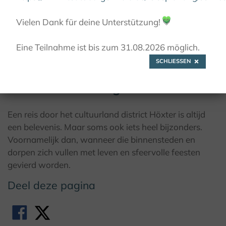
Vielen Dank für deine Unterstützung!
💚
Eine Teilnahme ist bis zum 31.08.2026 möglich.
SCHLIESSEN
Festivals & vieringen
Een reis door het cultuurland district Höxter is altijd
een belevenis. Maar soms ook iets heel bijzonders.
Voornamelijk dan, wanneer die binnensteden en
dorpen zich vullen met leven en sfeervolle feesten
gevierd worden.
Deel deze pagina