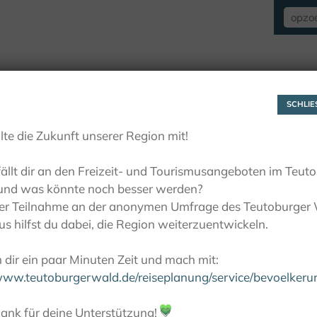
VERBLIJF
ZIEN EN BELEVEN
ACTIE
SCHLIES
lte die Zukunft unserer Region mit!
ällt dir an den Freizeit- und Tourismusangeboten im Teut
und was könnte noch besser werden?
ner Teilnahme an der anonymen Umfrage des Teutoburger
s hilfst du dabei, die Region weiterzuentwickeln.
dir ein paar Minuten Zeit und mach mit:
/www.teutoburgerwald.de/reiseplanung/service/bevoelker
ank für deine Unterstützung!
💚