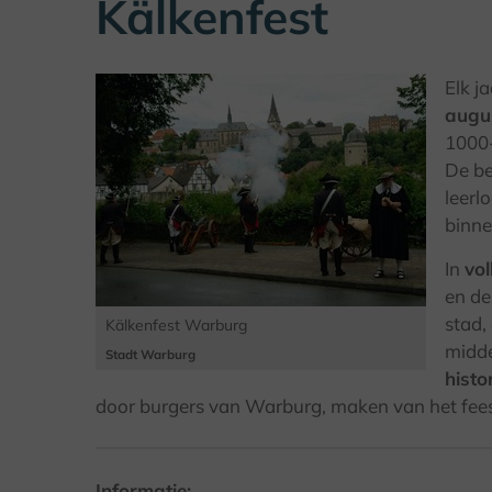
Kälkenfest
Elk j
augu
1000-
De be
leerl
binne
In
vo
en de
stad,
Kälkenfest Warburg
midde
Stadt Warburg
histo
door burgers van Warburg, maken van het feest
Informatie: