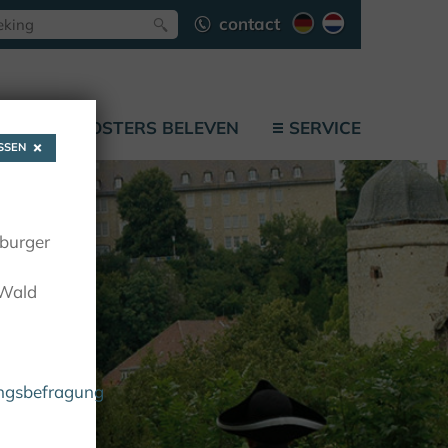
contact
F
KLOOSTERS BELEVEN
SERVICE
SEN
oburger
 Wald
ungsbefragung