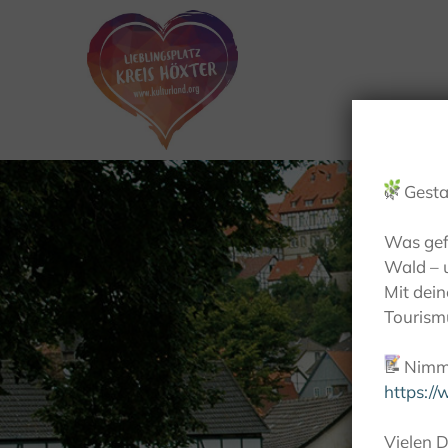
🌿
Gesta
Was gef
Wald – 
Mit dei
Tourismu
📝
Nimm 
https:/
Vielen D