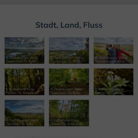
Stadt, Land, Fluss
© Teutoburger Wald
© Teutoburger Wald
© Teutoburger Wald
Tourismus / D. Ketz
Tourismus / D. Ketz
Tourismus / D. Ketz
© Kulturland Kreis
© Teutoburger Wald
© Kulturland Kreis
Höxter / K. Krajewski
Tourismus / D. Ketz
Höxter / F. Grawe
© Teutoburger Wald
© Kulturland Kreis
Touristik / D. Ketz
Höxter / K. Krajewski