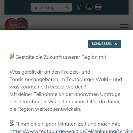
SCHLIESSEN
🌿
Gestalte die Zukunft unserer Region mit!
Was gefällt dir an den Freizeit- und
Tourismusangeboten im Teutoburger Wald – und
Rodeneckturm
was könnte noch besser werden?
Mit deiner Teilnahme an der anonymen Umfrage
des Teutoburger Wald Tourismus hilfst du dabei,
ZIEN EN BELEVEN
GEZICHTSPUNTEN
die Region weiterzuentwickeln.
RODENECKTURM
📝
Nimm dir ein paar Minuten Zeit und mach mit:
https://www.teutoburgerwald.de/reiseplanung/servi