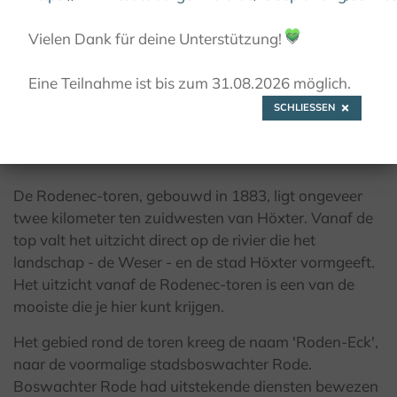
© Teutoburger Wald Tourismus / D. Ketz
Vielen Dank für deine Unterstützung!
💚
Eine Teilnahme ist bis zum 31.08.2026 möglich.
SCHLIESSEN
Het beste uitzicht op de stad
Höxter en de Weser...
De Rodenec-toren, gebouwd in 1883, ligt ongeveer
twee kilometer ten zuidwesten van Höxter. Vanaf de
top valt het uitzicht direct op de rivier die het
landschap - de Weser - en de stad Höxter vormgeeft.
Het uitzicht vanaf de Rodenec-toren is een van de
mooiste die je hier kunt krijgen.
Het gebied rond de toren kreeg de naam 'Roden-Eck',
naar de voormalige stadsboswachter Rode.
Boswachter Rode had uitstekende diensten bewezen