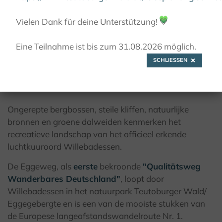
© S. Köneke, Willebadessen
Vielen Dank für deine Unterstützung!
💚
Eine Teilnahme ist bis zum 31.08.2026 möglich.
SCHLIESSEN
Klimatologisch kuuroord in Egge-
Osthang
Ongerepte bergbossen, steile kliffen, natuurlijke
bronnen en groene dalweiden kenmerken het
recreatieve landschap van het officieel erkende
luchtkuuroord Willebadessen.
De Eggeweg, als
eerste
bekroonde
"Qualitätsweg
Wanderbares Deutschland"
, loopt door
Willebadessen in het natuurpark Teutoburger Wald/
Eggegebergte en is een van de mooiste stukken van
de Europese langeafstandswandelroute Nr. 1.