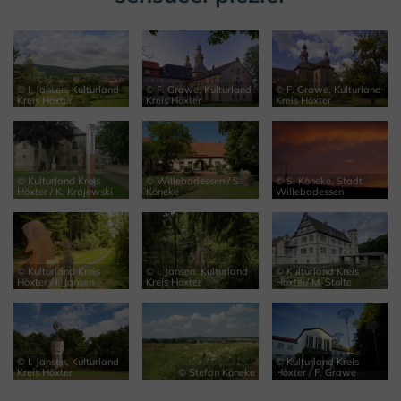
© I. Jansen, Kulturland
© F. Grawe, Kulturland
© F. Grawe, Kulturland
Kreis Höxter
Kreis Höxter
Kreis Höxter
© Kulturland Kreis
© Willebadessen / S.
© S. Köneke, Stadt
Höxter / K. Krajewski
Köneke
Willebadessen
© Kulturland Kreis
© I. Jansen, Kulturland
© Kulturland Kreis
Höxter / I. Jansen
Kreis Höxter
Höxter/ M. Stolte
© I. Jansen, Kulturland
© Kulturland Kreis
Kreis Höxter
© Stefan Köneke
Höxter / F. Grawe