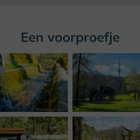
Een voorproefje
© Photodesign Henze
© Photod