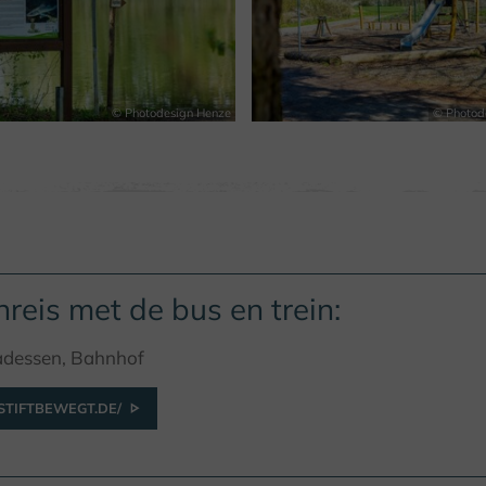
© Photodesign Henze
© Photod
reis met de bus en trein:
adessen, Bahnhof
TIFTBEWEGT.DE/