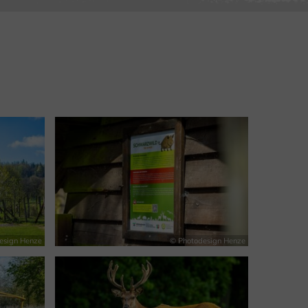
esign Henze
© Photodesign Henze