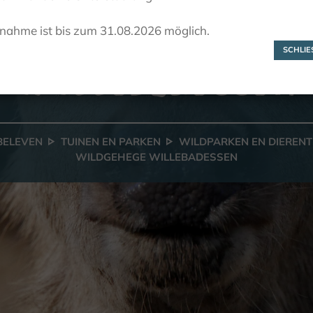
Wildgehege
lnahme ist bis zum 31.08.2026 möglich.
Willebadessen
SCHLIES
 BELEVEN
TUINEN EN PARKEN
WILDPARKEN EN DIEREN
WILDGEHEGE WILLEBADESSEN