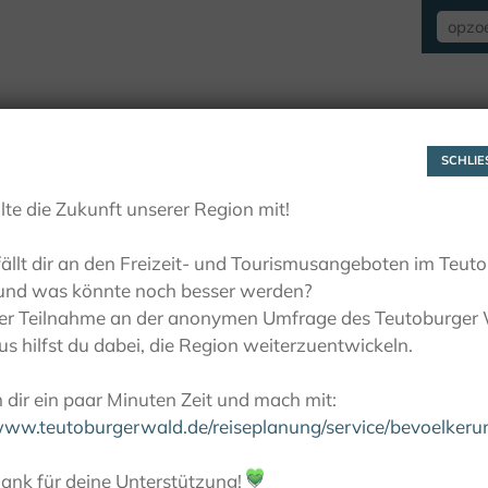
VERBLIJF
ZIEN EN BELEVEN
ACTIE
SCHLIES
lte die Zukunft unserer Region mit!
ällt dir an den Freizeit- und Tourismusangeboten im Teut
und was könnte noch besser werden?
ner Teilnahme an der anonymen Umfrage des Teutoburger
s hilfst du dabei, die Region weiterzuentwickeln.
dir ein paar Minuten Zeit und mach mit:
/www.teutoburgerwald.de/reiseplanung/service/bevoelker
ank für deine Unterstützung!
💚