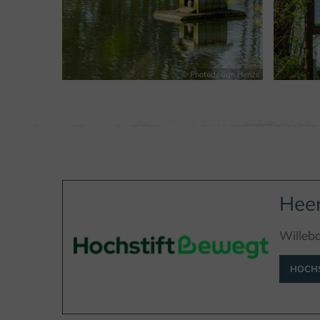
© Photodesign Henze
Heen
Willeb
HOCHS