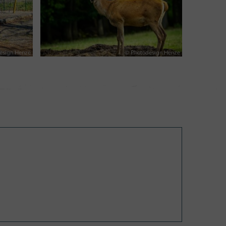
esign Henze
© Photodesign Henze