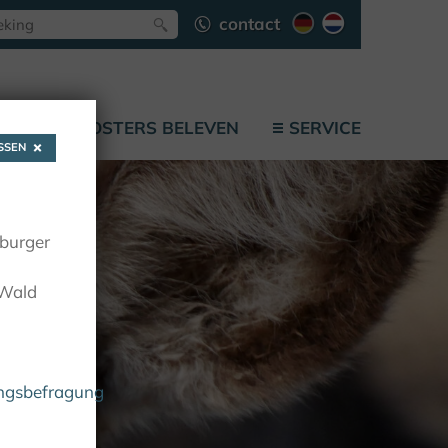
contact
F
KLOOSTERS BELEVEN
SERVICE
SEN
oburger
 Wald
ungsbefragung