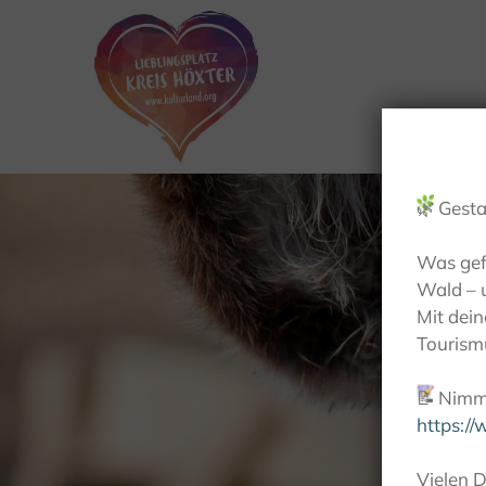
🌿
Gesta
Was gef
Wald – 
Mit dei
Tourismu
📝
Nimm 
https:/
Vielen D