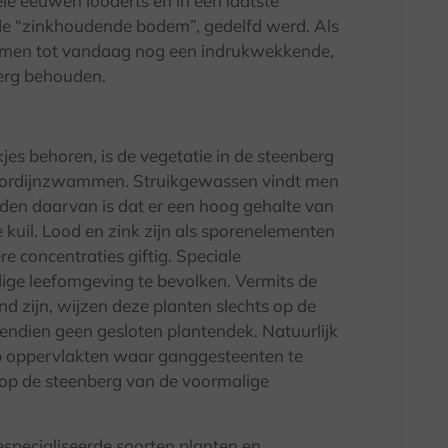
ele eeuwen looderts en in een laatste
de “zinkhoudende bodem”, gedelfd werd. Als
 men tot vandaag nog een indrukwekkende,
erg behouden.
kjes behoren, is de vegetatie in de steenberg
e gordijnzwammen. Struikgewassen vindt men
eden daarvan is dat er een hoog gehalte van
 kuil. Lood en zink zijn als sporenelementen
re concentraties giftig. Speciale
ige leefomgeving te bevolken. Vermits de
 zijn, wijzen deze planten slechts op de
dien geen gesloten plantendek. Natuurlijk
op oppervlakten waar ganggesteenten te
 op de steenberg van de voormalige
pecialiseerde soorten planten en