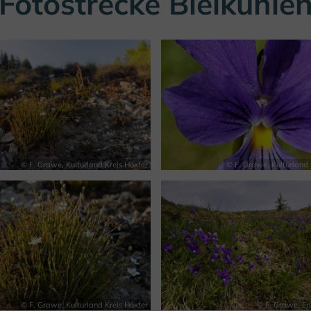
Fotostrecke Bleikuhle
© F. Grawe, Kulturland Kreis Höxter
© F. Grawe, Kulturland 
© F. Grawe, Kulturland Kreis Höxter
© F. Grawe, Er