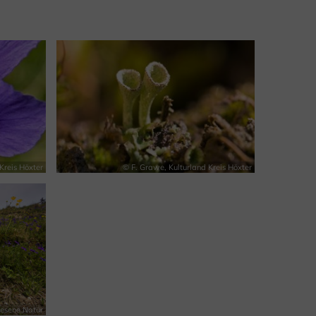
n
Kreis Höxter
© F. Grawe, Kulturland Kreis Höxter
lesene Natur