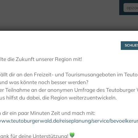
VERBLIJF
ZIEN EN BELEVEN
ACTIE
SCHLIES
lte die Zukunft unserer Region mit!
ällt dir an den Freizeit- und Tourismusangeboten im Teut
und was könnte noch besser werden?
ner Teilnahme an der anonymen Umfrage des Teutoburger
s hilfst du dabei, die Region weiterzuentwickeln.
dir ein paar Minuten Zeit und mach mit:
/www.teutoburgerwald.de/reiseplanung/service/bevoelker
ank für deine Unterstützung!
💚