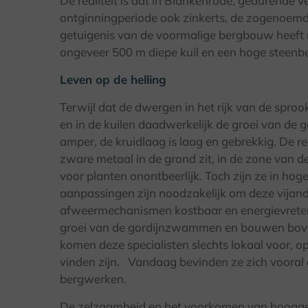
De realiteit is dat in Blankenrode, gedurende v
ontginningperiode ook zinkerts, de zogenoem
getuigenis van de voormalige bergbouw heeft
ongeveer 500 m diepe kuil en een hoge steenb
Leven op de helling
Terwijl dat de dwergen in het rijk van de sproo
en in de kuilen daadwerkelijk de groei van d
amper, de kruidlaag is laag en gebrekkig. De r
zware metaal in de grond zit, in de zone van de
voor planten onontbeerlijk. Toch zijn ze in hoge
aanpassingen zijn noodzakelijk om deze vijand
afweermechanismen kostbaar en energievretend
groei van de gordijnzwammen en bouwen boven
komen deze specialisten slechts lokaal voor, 
vinden zijn. Vandaag bevinden ze zich vooral
bergwerken.
De zelzaamheid en het voorkomen van hoogges