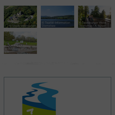
© Tourist-Information
© Teutoburger Wald
© Stadt Volkmarsen
Diemelsee
Tourismus / A. Röser
© Warburg Touristik
e.V.