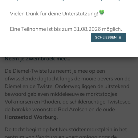
© Teutoburger Wald Tourismus / A. Röser
Vielen Dank für deine Unterstützung!
💚
Eine Teilnahme ist bis zum 31.08.2026 möglich.
SCHLIESSEN
Diemel-Twiste-Runde
Neem je zwembroek mee...
De Diemel-Twiste lus neemt je mee op een
afwisselende dagtocht langs de mooie oevers van de
Diemel en de Twiste. Onderweg liggen de uitstekend
bewaard gebleven middeleeuwse marktstadjes
Volkmarsen en Rhoden, de schilderachtige Twistesee,
de barokke woonstad Bad Arolsen en de oude
Hanzestad Warburg
.
De tocht begint op het Neustädter marktplein in het
centrum van Warburg en voert omlaag naar de