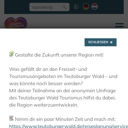
SCHLIESSEN
🌿
Gestalte die Zukunft unserer Region mit!
Was gefällt dir an den Freizeit- und
Tourismusangeboten im Teutoburger Wald – und
Diemel-Twiste-Runde
was könnte noch besser werden?
Mit deiner Teilnahme an der anonymen Umfrage
des Teutoburger Wald Tourismus hilfst du dabei,
ACTIEF
FIETSEN
KORT EN BONDIG
DIEMEL-
die Region weiterzuentwickeln.
TWISTE-RUNDE
📝
Nimm dir ein paar Minuten Zeit und mach mit:
https://www.teutoburgerwald.de/reiseplanung/servi